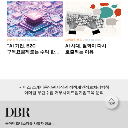
경영전략
스페셜리포트
2026년 5월 Issue 2
2026년 8월 Issue 1
“AI 기업, B2C
AI 시대, 철학이 다시
구독요금제로는 수익 한계
호출되는 이유
다른 사업 없이 AI 성장에만
의존 땐 위기”
서비스 소개
이용약관
저작권 정책
개인정보처리방침
이메일 무단수집 거부
사이트맵
기업교육 문의
동아비즈니스리뷰 사업자 정보