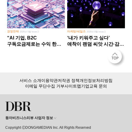
경영전략
마케팅/세일즈
2026년 5월 Issue 2
2026년 8월 Issue 1
“AI 기업, B2C
‘내가 키워주고 싶다’
구독요금제로는 수익 한계
애착이 팬덤 씨앗 시간·감정
다른 사업 없이 AI 성장에만
쏟다 보면 ‘정체성
의존 땐 위기”
공동체’로
서비스 소개
이용약관
저작권 정책
개인정보처리방침
이메일 무단수집 거부
사이트맵
기업교육 문의
동아비즈니스리뷰 사업자 정보
Copyright ⒸDONGAMEDIAN Inc. All Rights Reserved