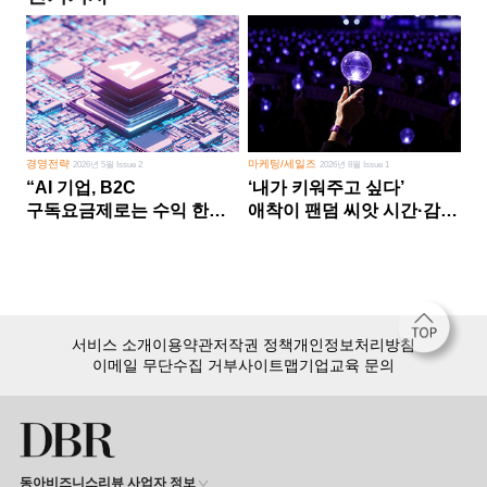
경영전략
마케팅/세일즈
2026년 5월 Issue 2
2026년 8월 Issue 1
“AI 기업, B2C
‘내가 키워주고 싶다’
구독요금제로는 수익 한계
애착이 팬덤 씨앗 시간·감정
다른 사업 없이 AI 성장에만
쏟다 보면 ‘정체성
의존 땐 위기”
공동체’로
서비스 소개
이용약관
저작권 정책
개인정보처리방침
이메일 무단수집 거부
사이트맵
기업교육 문의
동아비즈니스리뷰 사업자 정보