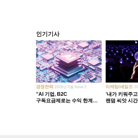
인기기사
경영전략
마케팅/세일즈
2026년 5월 Issue 2
2
“AI 기업, B2C
‘내가 키워주고
구독요금제로는 수익 한계
팬덤 씨앗 시간
다른 사업 없이 AI 성장에만
‘정체성 공동체
의존 땐 위기”