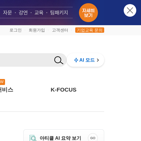
로그인
회원가입
고객센터
기업교육 문의
|
|
|
AI 모드
EW
서비스
K-FOCUS
아티클 AI 요약 보기
GO