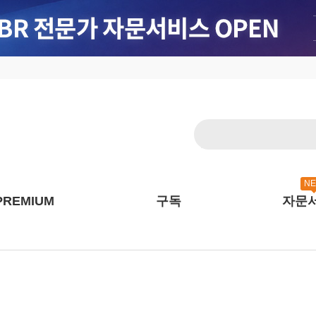
N
PREMIUM
구독
자문