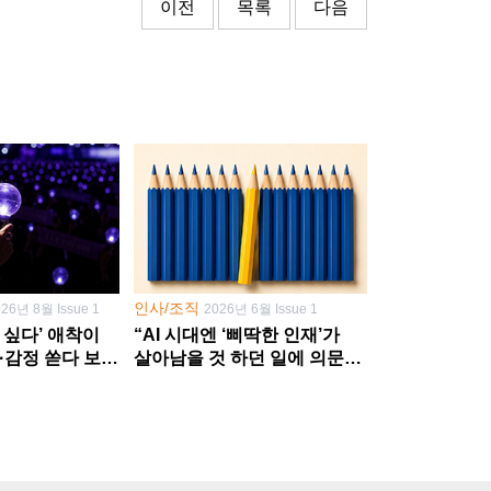
이전
목록
다음
인사/조직
026년 8월 Issue 1
2026년 6월 Issue 1
 싶다’ 애착이
“AI 시대엔 ‘삐딱한 인재’가
·감정 쏟다 보면
살아남을 것 하던 일에 의문
’로
던지고 새 문제 발굴해야”