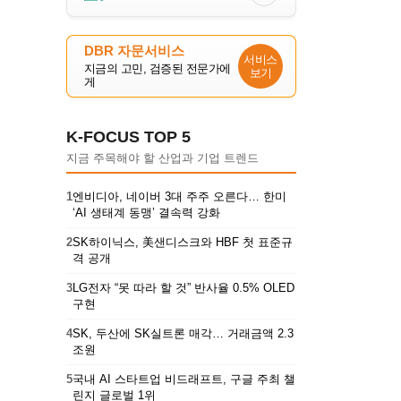
DBR 자문서비스
서비스
지금의 고민, 검증된 전문가에
보기
게
K-FOCUS TOP 5
지금 주목해야 할 산업과 기업 트렌드
1
엔비디아, 네이버 3대 주주 오른다… 한미
‘AI 생태계 동맹’ 결속력 강화
2
SK하이닉스, 美샌디스크와 HBF 첫 표준규
격 공개
3
LG전자 “못 따라 할 것” 반사율 0.5% OLED
구현
4
SK, 두산에 SK실트론 매각… 거래금액 2.3
조원
5
국내 AI 스타트업 비드래프트, 구글 주최 챌
린지 글로벌 1위