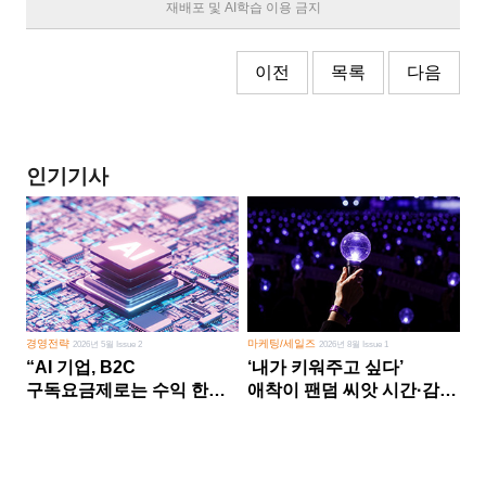
재배포 및 AI학습 이용 금지
이전
목록
다음
인기기사
경영전략
마케팅/세일즈
2026년 5월 Issue 2
2026년 8월 Issue 1
“AI 기업, B2C
‘내가 키워주고 싶다’
구독요금제로는 수익 한계
애착이 팬덤 씨앗 시간·감정
다른 사업 없이 AI 성장에만
쏟다 보면 ‘정체성
의존 땐 위기”
공동체’로