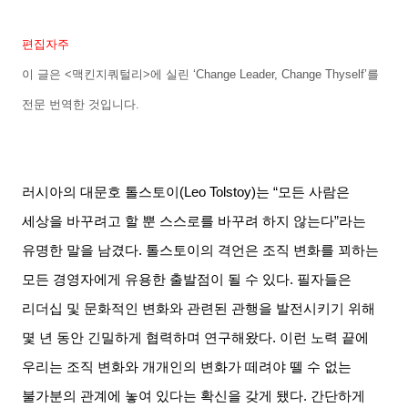
편집자주
이 글은
<
맥킨지쿼털리
>
에 실린
‘Change Leader, Change Thyself’
를
전문 번역한 것입니다
.
러시아의 대문호 톨스토이
(Leo Tolstoy)
는
“
모든 사람은
세상을 바꾸려고 할 뿐 스스로를 바꾸려 하지 않는다
”
라는
유명한 말을 남겼다
.
톨스토이의 격언은 조직 변화를 꾀하는
모든 경영자에게 유용한 출발점이 될 수 있다
.
필자들은
리더십 및 문화적인 변화와 관련된 관행을 발전시키기 위해
몇 년 동안 긴밀하게 협력하며 연구해왔다
.
이런 노력 끝에
우리는 조직 변화와 개개인의 변화가 떼려야 뗄 수 없는
불가분의 관계에 놓여 있다는 확신을 갖게 됐다
.
간단하게