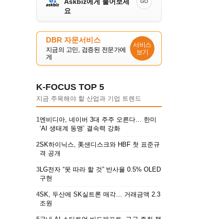
Askbiz에게 물어보세
GO
요
DBR 자문서비스
서비스
지금의 고민, 검증된 전문가에
보기
게
K-FOCUS TOP 5
지금 주목해야 할 산업과 기업 트렌드
1
엔비디아, 네이버 3대 주주 오른다… 한미
‘AI 생태계 동맹’ 결속력 강화
2
SK하이닉스, 美샌디스크와 HBF 첫 표준규
격 공개
3
LG전자 “못 따라 할 것” 반사율 0.5% OLED
구현
4
SK, 두산에 SK실트론 매각… 거래금액 2.3
조원