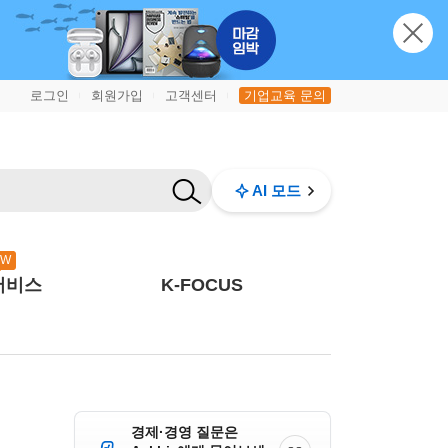
로그인
회원가입
고객센터
기업교육 문의
|
|
|
AI 모드
EW
서비스
K-FOCUS
경제·경영 질문은