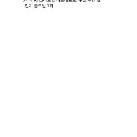
5
국내 AI 스타트업 비드래프트, 구글 주최 챌
린지 글로벌 1위