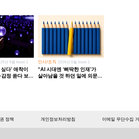
인사/조직
026년 8월 Issue 1
2026년 6월 Issue 1
 싶다’ 애착이
“AI 시대엔 ‘삐딱한 인재’가
·감정 쏟다 보면
살아남을 것 하던 일에 의문
’로
던지고 새 문제 발굴해야”
권 정책
개인정보처리방침
이메일 무단수집 