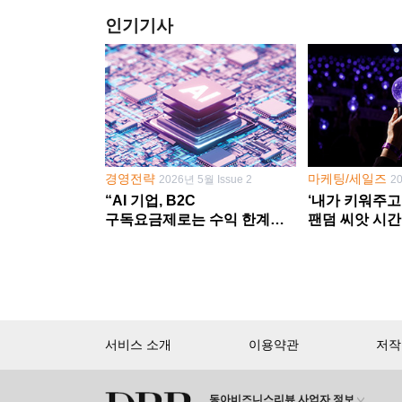
인기기사
경영전략
마케팅/세일즈
2026년 5월 Issue 2
2
“AI 기업, B2C
‘내가 키워주고
구독요금제로는 수익 한계
팬덤 씨앗 시간
다른 사업 없이 AI 성장에만
‘정체성 공동체
의존 땐 위기”
서비스 소개
이용약관
저작
동아비즈니스리뷰 사업자 정보