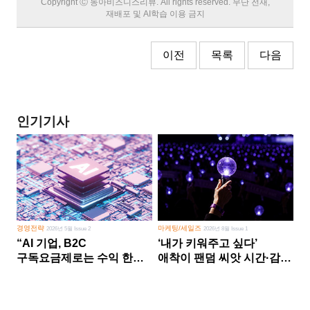
Copyright Ⓒ 동아비즈니스리뷰. All rights reserved. 무단 전재,
재배포 및 AI학습 이용 금지
이전
목록
다음
인기기사
경영전략
마케팅/세일즈
2026년 5월 Issue 2
2026년 8월 Issue 1
“AI 기업, B2C
‘내가 키워주고 싶다’
구독요금제로는 수익 한계
애착이 팬덤 씨앗 시간·감정
다른 사업 없이 AI 성장에만
쏟다 보면 ‘정체성
의존 땐 위기”
공동체’로