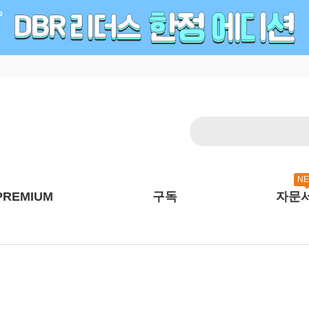
N
PREMIUM
구독
자문