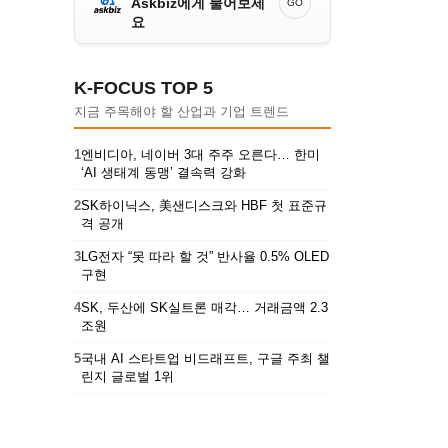
Askbiz에게 물어보세
GO
요
K-FOCUS TOP 5
지금 주목해야 할 산업과 기업 트렌드
1
엔비디아, 네이버 3대 주주 오른다… 한미
‘AI 생태계 동맹’ 결속력 강화
2
SK하이닉스, 美샌디스크와 HBF 첫 표준규
격 공개
3
LG전자 “못 따라 할 것” 반사율 0.5% OLED
구현
4
SK, 두산에 SK실트론 매각… 거래금액 2.3
조원
5
국내 AI 스타트업 비드래프트, 구글 주최 챌
린지 글로벌 1위