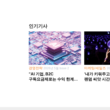
인기기사
경영전략
마케팅/세일즈
2026년 5월 Issue 2
2
“AI 기업, B2C
‘내가 키워주고
구독요금제로는 수익 한계
팬덤 씨앗 시간
다른 사업 없이 AI 성장에만
‘정체성 공동체
의존 땐 위기”