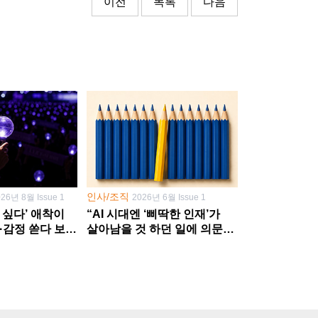
이전
목록
다음
인사/조직
026년 8월 Issue 1
2026년 6월 Issue 1
 싶다’ 애착이
“AI 시대엔 ‘삐딱한 인재’가
·감정 쏟다 보면
살아남을 것 하던 일에 의문
’로
던지고 새 문제 발굴해야”