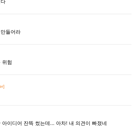
했다
 만들어라
 위험
r]
 아이디어 잔뜩 썼는데... 아차! 내 의견이 빠졌네