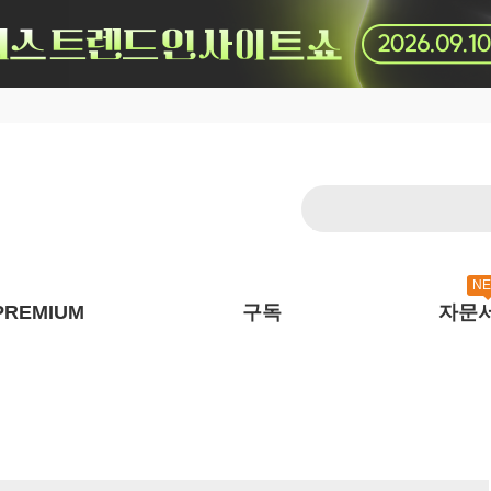
N
PREMIUM
구독
자문