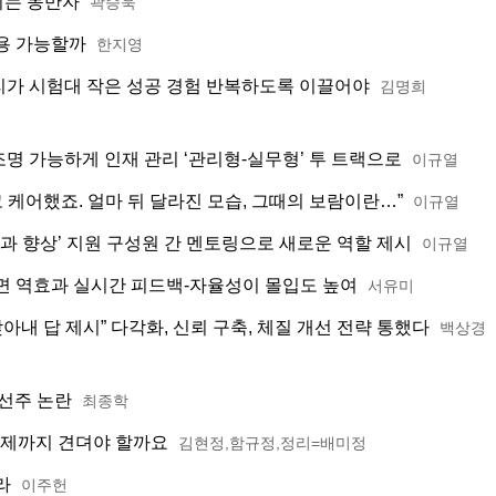
키는 동반자
곽승욱
수용 가능할까
한지영
관리가 시험대 작은 성공 경험 반복하도록 이끌어야
김명희
조명 가능하게 인재 관리 ‘관리형-실무형’ 투 트랙으로
이규열
참고 케어했죠. 얼마 뒤 달라진 모습, 그때의 보람이란…”
이규열
‘성과 향상’ 지원 구성원 간 멘토링으로 새로운 역할 제시
이규열
 역효과 실시간 피드백-자율성이 몰입도 높여
서유미
아내 답 제시” 다각화, 신뢰 구축, 체질 개선 전략 통했다
백상경
선주 논란
최종학
언제까지 견뎌야 할까요
김현정,함규정,정리=배미정
라
이주헌