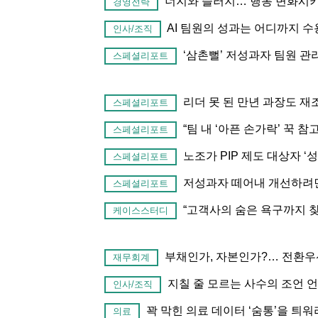
너지와 슬러지… 행동 변화시
경영전략
AI 팀원의 성과는 어디까지 
인사/조직
‘삼촌뻘’ 저성과자 팀원 
스페셜리포트
리더 못 된 만년 과장도 재
스페셜리포트
“팀 내 ‘아픈 손가락’ 꾹 
스페셜리포트
노조가 PIP 제도 대상자 
스페셜리포트
저성과자 떼어내 개선하려면
스페셜리포트
“고객사의 숨은 욕구까지 찾
케이스스터디
부채인가, 자본인가?… 전환우
재무회계
지칠 줄 모르는 사수의 조언 
인사/조직
꽉 막힌 의료 데이터 ‘숨통’을 틔워
의료