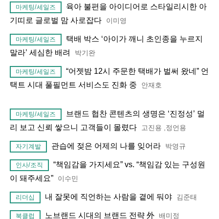
육아 불편을 아이디어로 스타일리시한 아
마케팅/세일즈
기띠로 글로벌 맘 사로잡다
이미영
택배 박스 ‘아이가 깨니 초인종을 누르지
마케팅/세일즈
말라’ 세심한 배려
박기완
“어젯밤 12시 주문한 택배가 벌써 왔네” 언
마케팅/세일즈
택트 시대 풀필먼트 서비스도 진화 중
안재호
브랜드 협찬 콘텐츠의 생명은 ‘진정성’ 멀
마케팅/세일즈
리 보고 신뢰 쌓으니 고객들이 몰렸다
고진용 ,정언용
관습에 젖은 어제의 나를 잊어라
박영규
자기계발
“책임감을 가지세요” vs. “책임감 있는 구성원
인사/조직
이 돼주세요”
이수민
내 잘못에 직언하는 사람을 곁에 둬야
김준태
리더십
노브랜드 시대의 브랜드 전략 外
배미정
북클럽