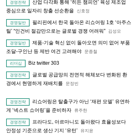
산업 다각화 통해 ‘히든 챔피언’ 육성 제조업
경영전략
중심으로 일자리 창출 선순환을
신호정
필리핀에서 한국 돌아온 리쇼어링 1호 ‘아주스
경영일반
틸’ “인건비 절감만으로는 글로벌 경쟁 어려워”
김성모
제품-기술 혁신 없이 돌아오면 의미 없어 부품
경영일반
조달-구인난 등 제반 여건 고려해야
문종철
Biz twitter 303
리더십
글로벌 공급망의 전면적 해체보다 변화된 환
경영전략
경에서 현명하게 재배치를
문정빈
리쇼어링은 탈출구가 아닌 ‘재편 모델’ 유연하
경영전략
게 ‘넥스트 쇼어링’을 준비하자
류주한
프라다도, 아르마니도 돌아왔다 효율성보다
경영전략
안정성 기준으로 생산 기지 ‘유턴’
유지윤