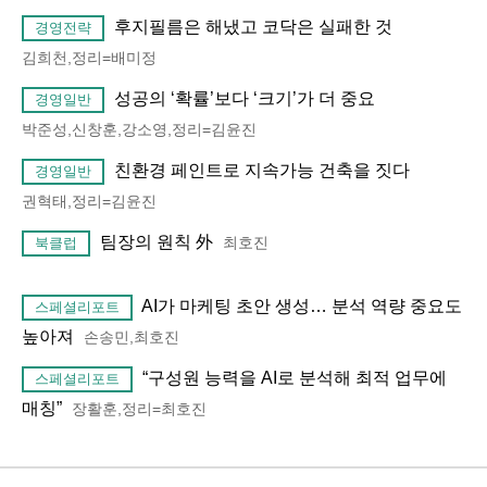
후지필름은 해냈고 코닥은 실패한 것
경영전략
김희천,정리=배미정
성공의 ‘확률’보다 ‘크기’가 더 중요
경영일반
박준성,신창훈,강소영,정리=김윤진
친환경 페인트로 지속가능 건축을 짓다
경영일반
권혁태,정리=김윤진
팀장의 원칙 外
최호진
북클럽
AI가 마케팅 초안 생성… 분석 역량 중요도
스페셜리포트
높아져
손송민,최호진
“구성원 능력을 AI로 분석해 최적 업무에
스페셜리포트
매칭”
장활훈,정리=최호진