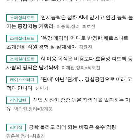
인지능력은 점차 AI에 맡기고 인간 능력 높
스페셜리포트
이는 증강지능 키워라
이중학,정리=최호진
‘욕망 데이터’ 제대로 반영한 페르소나로
스페셜리포트
초개인화 직원 경험 잘 설계해야
김윤진
AI 이용 목적은 비용보다 효율성 피드백 등
스페셜리포트
사람의 영역은 남겨놔야
이재진,정리=최호진
‘판매’ 아닌 ‘관계’… 경험공간으로 미래 고
케이스스터디
객과 만나다
신민기
신입 사원이 종종 높은 창의성을 발휘하는 이
경영일반
유
박귀현,정리=장재웅
공학 몰라도 리더 되는 비결은 흡수 역량
리더십
김은환,정리=최호진