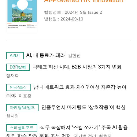
발행정보 : 2024년 9월 Issue 2
발행일 : 2024-09-10
AI, 내 동료가 돼라
김현진
AI/DT
빅테크 혁신 시대, B2B 시장의 3가지 변화
DBR칼럼
정재학
남녀 네트워크 효과 차이? 여성 자존감 높여
인사/조직
줘야
이용훈
인플루언서 마케팅도 ‘상호작용’이 핵심
마케팅/세일즈
한지영
직무 복잡해져 ‘스킬 쪼개기’ 주목 AI 활용
스페셜리포트
하되 학습 장려 문화 조성 먼저
권기범,정리=최호진