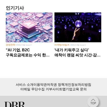
인기기사
경영전략
마케팅/세일즈
2026년 5월 Issue 2
2026년 8월 Issue 1
“AI 기업, B2C
‘내가 키워주고 싶다’
구독요금제로는 수익 한계
애착이 팬덤 씨앗 시간·감정
다른 사업 없이 AI 성장에만
쏟다 보면 ‘정체성
의존 땐 위기”
공동체’로
서비스 소개
이용약관
저작권 정책
개인정보처리방침
이메일 무단수집 거부
사이트맵
기업교육 문의