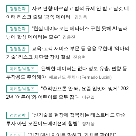
자료 편향 바로잡고 법적 규제 안 받고 날것 데
경영전략
이터 리스크 줄일 ‘금쪽 데이터’
김영욱
“현실 데이터로는 메타버스 구현 못해 AI 딥러
경영전략
닝에 합성 데이터는 필수”
김윤진
교육-고객 서비스 부문 등 응용 무한대 ‘악마의
경영일반
기술’ 리스크 차단할 장치 절실
진승혁
완벽한 데이터는 없다 정보 유출, 편향 등
마케팅/세일즈
부작용도 주의해야
페르난도 루치니(Fernado Lucini)
“추억만으론 안 돼, 요즘 입맛에 맞게” 202
마케팅/세일즈
2년 ‘어른이’와 어린이를 모두 잡다
이규열
“신기술을 현장에 접목하는 테스트베드 단순
경영전략
투자 아닌 오픈이노베이션의 첨병”
장재웅
“가격 대신 차이를 말하고, 가치를 팔아라”
리더십