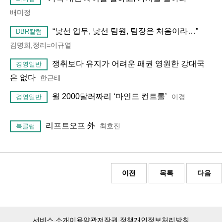
배미정
“낯선 업무, 낯선 팀원, 팀장은 처음이라…”
DBR칼럼
김명희,정리=이규열
쟁취보다 유지가 어려운 패권 영원한 강대국
경영일반
은 없다
한근태
월 2000달러짜리 ‘마인드 컨트롤’
이경
경영일반
리프트오프 外
최호진
북클럽
이전
목록
다음
서비스 소개
이용약관
저작권 정책
개인정보처리방침