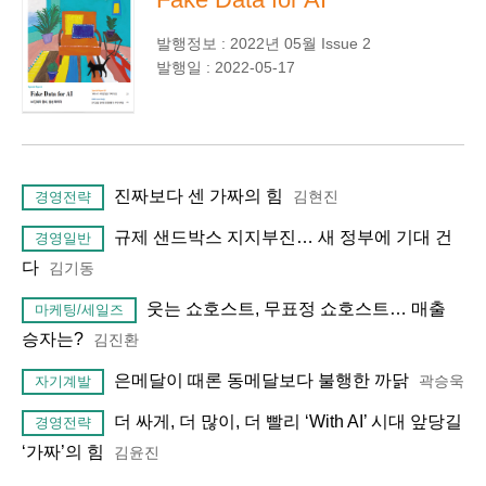
발행정보 : 2022년 05월 Issue 2
발행일 : 2022-05-17
진짜보다 센 가짜의 힘
김현진
경영전략
규제 샌드박스 지지부진… 새 정부에 기대 건
경영일반
다
김기동
웃는 쇼호스트, 무표정 쇼호스트… 매출
마케팅/세일즈
승자는?
김진환
은메달이 때론 동메달보다 불행한 까닭
곽승욱
자기계발
더 싸게, 더 많이, 더 빨리 ‘With AI’ 시대 앞당길
경영전략
‘가짜’의 힘
김윤진