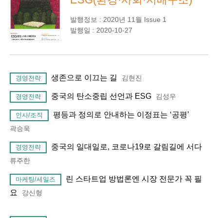
발행정보 : 2020년 11월 Issue 1
발행일 : 2020-10-27
생존으로 이끄는 길
김현진
경영전략
중국의 탄소중립 선언과 ESG
김성우
경영전략
평등과 정의로 안내하는 이정표는 ‘공평’
인사/조직
곽승욱
중국의 일대일로, 코로나19로 갈림길에 서다
경영전략
류주한
린 스타트업 방법론엔 시장 전문가 꼭 필
마케팅/세일즈
요
강신형