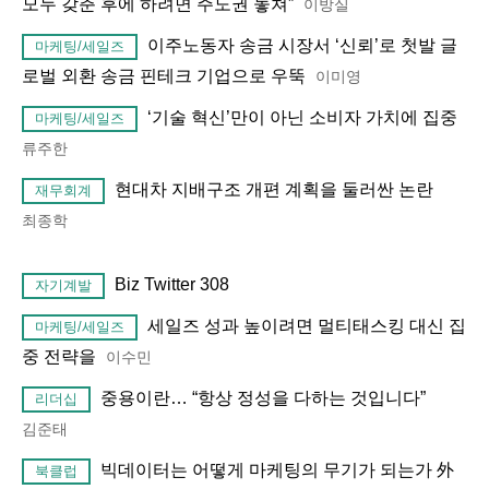
모두 갖춘 후에 하려면 주도권 놓쳐”
이방실
이주노동자 송금 시장서 ‘신뢰’로 첫발 글
마케팅/세일즈
로벌 외환 송금 핀테크 기업으로 우뚝
이미영
‘기술 혁신’만이 아닌 소비자 가치에 집중
마케팅/세일즈
류주한
현대차 지배구조 개편 계획을 둘러싼 논란
재무회계
최종학
Biz Twitter 308
자기계발
세일즈 성과 높이려면 멀티태스킹 대신 집
마케팅/세일즈
중 전략을
이수민
중용이란… “항상 정성을 다하는 것입니다”
리더십
김준태
빅데이터는 어떻게 마케팅의 무기가 되는가 外
북클럽