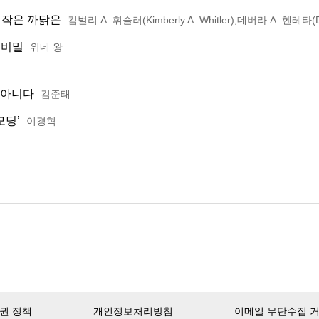
 작은 까닭은
킴벌리 A. 휘슬러(Kimberly A. Whitler),데버라 A. 헨레타(Deb
 비밀
위네 왕
 아니다
김준태
모딩’
이경혁
권 정책
개인정보처리방침
이메일 무단수집 