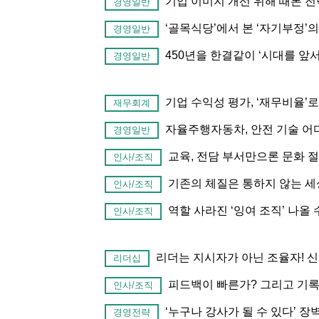
기업 이미지 개선 위해 때론 전
경영일반
‘골목식당’에서 본 ‘자기부정’
경영일반
450년을 한결같이 ‘시대를 앞서
경영일반
기업 수익성 평가, ‘재무비율’
재무회계
자율주행자동차, 안전 기술 어
경영일반
교육, 전담 부서만으론 문화 절
인사/조직
기존의 체질은 통하지 않는 세
인사/조직
역할 사라진 ‘잉여 조직’ 나올
인사/조직
리더는 지시자가 아닌 조율자! 신
리더십
피드백이 빠른가? 그리고 기록
인사/조직
‘누구나 강사가 될 수 있다’ 장
경영전략