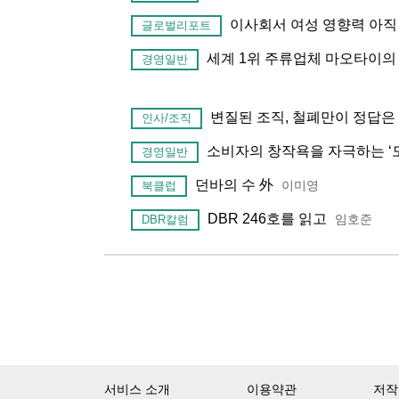
이사회서 여성 영향력 아직
글로벌리포트
세계 1위 주류업체 마오타이의
경영일반
변질된 조직, 철폐만이 정답은
인사/조직
소비자의 창작욕을 자극하는 ‘
경영일반
던바의 수 外
이미영
북클럽
DBR 246호를 읽고
임호준
DBR칼럼
서비스 소개
이용약관
저작