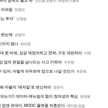
략적 침묵도 필요 外
강신형,문광수 ,곽승욱,이왕휘
의 어려움
안병민
는 투자’
신현암
로 한눈에
김범석
디까지 왔나
최지원
대 못 바꿔. 성공 재정의하고 전략, 구조 개편하라
이재
상 업의 본질을 넘나드는 사고 키워야
이우창
 수 있어, 어떻게 아우르며 앞으로 나갈 것인가
유준희
뢰-자율의 ‘애자일’로 변신하라
장은지
되는가?, 데이터-매뉴얼의 힘이 창의성의 핵심
장재웅
벽 없앤 유데미, MOOC 플랫폼 뒤흔든다
배미정,임일