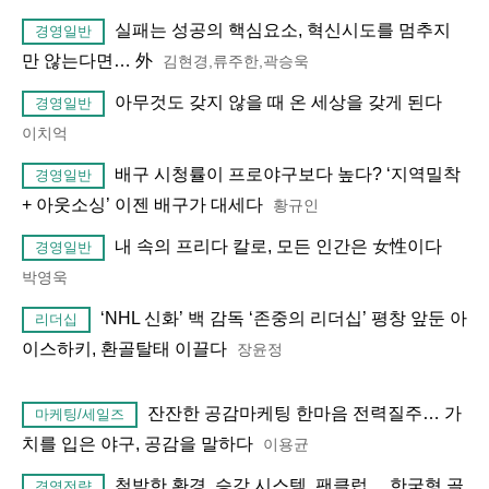
실패는 성공의 핵심요소, 혁신시도를 멈추지
경영일반
만 않는다면… 外
김현경,류주한,곽승욱
아무것도 갖지 않을 때 온 세상을 갖게 된다
경영일반
이치억
배구 시청률이 프로야구보다 높다? ‘지역밀착
경영일반
+ 아웃소싱’ 이젠 배구가 대세다
황규인
내 속의 프리다 칼로, 모든 인간은 女性이다
경영일반
박영욱
‘NHL 신화’ 백 감독 ‘존중의 리더십’ 평창 앞둔 아
리더십
이스하키, 환골탈태 이끌다
장윤정
잔잔한 공감마케팅 한마음 전력질주… 가
마케팅/세일즈
치를 입은 야구, 공감을 말하다
이용균
척박한 환경, 승강 시스템, 팬클럽… 한국형 골
경영전략