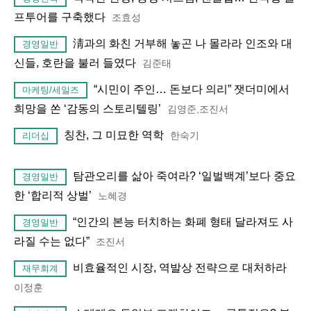
프투어를 구축했다
조효성
淸과의 화친 거부해 놓곤 나 몰라라 인조와 대
경영일반
신들, 호란을 불러 들였다
김준태
“시민이 주인… 돈보다 의리” 잿더미에서
마케팅/세일즈
희망을 쏜 ‘감동의 스토리텔링’
김영준,조진서
칭찬, 그 미묘한 역학
한숙기
리더십
탐관오리를 삶아 죽여라? ‘일벌백계’보다 중요
경영일반
한 ‘합리적 상벌’
노혜경
“인간의 본능 터치하는 화폐 형태 달라져도 사
경영일반
라질 수는 없다”
조진서
비효율적인 시장, 역발상 전략으로 대처하라
재무회계
이정훈