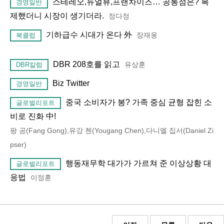
스테레오,듀얼뷰,프랜차이즈… 공통점은? 복
경영일반
제했더니 시장이 생기더라.
정다정
기하급수 시대가 온다 外
장재웅
북클럽
DBR 208호를 읽고
유상훈
DBR칼럼
Biz Twitter
경영일반
중국 소비자가 봉? 가족 중심 균형 잡힌 소
글로벌리포트
비로 진화 中!
팡 공(Fang Gong),유강 첸(Yougang Chen),다니엘 집서(Daniel Zi
pser)
행동재무학 대가가 가르쳐 준 이상상황 대
글로벌리포트
응법
이정훈