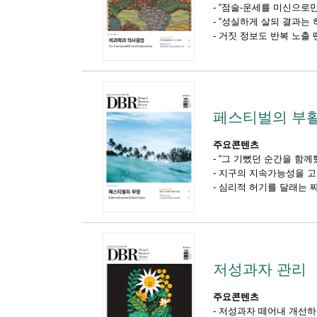
-
“점술-운세를 미신으로만
-
“성실하게 살되 결과는 
-
거짓 정보도 반복 노출 
페스티벌의 부
주요콘텐츠
-
“그 기뻤던 순간을 함께
-
지구의 지속가능성을 
-
심리적 허기를 달래는 짜
저성과자 관리
주요콘텐츠
-
저성과자 떼어내 개선하