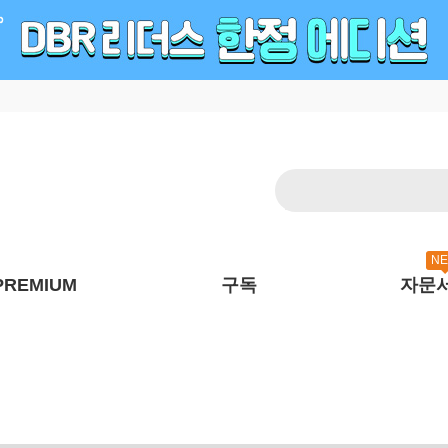
N
PREMIUM
구독
자문