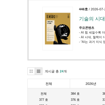
446호
/ 2026-07-
기술의 시대
주요콘텐츠
-
AI 힘 세질수록 
-
AI 시대, 철학이
-
“AI는 과거 지식
게시글 총
24
개
전체
2026년
전체
384 호
3
377 호
376 호
3