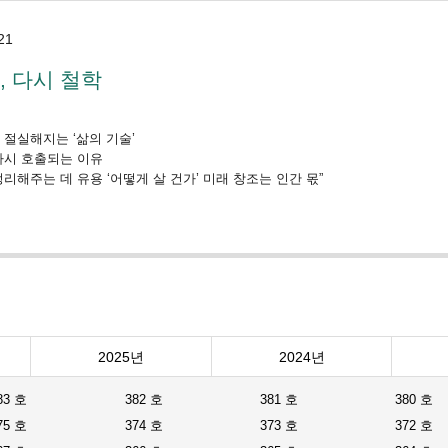
21
, 다시 철학
더 절실해지는 ‘삶의 기술’
 다시 호출되는 이유
 정리해주는 데 유용 ‘어떻게 살 건가’ 미래 창조는 인간 몫”
2025년
2024년
83 호
382 호
381 호
380 호
75 호
374 호
373 호
372 호