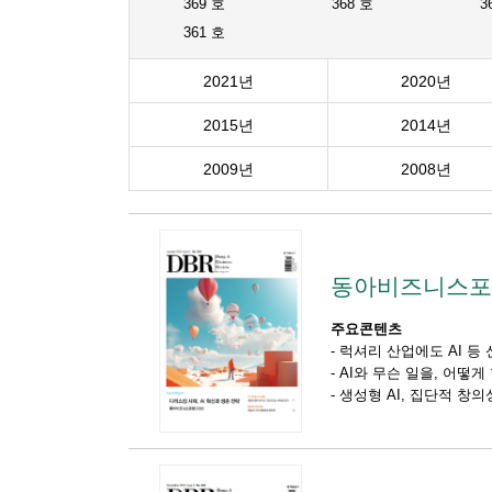
369 호
368 호
3
361 호
2021년
2020년
2015년
2014년
2009년
2008년
동아비즈니스포럼
주요콘텐츠
-
럭셔리 산업에도 AI 등
-
AI와 무슨 일을, 어떻
-
생성형 AI, 집단적 창