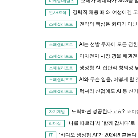
보테가 베네타가 SNS를 
마케팅/세일즈
경력직 채용 때 왜 여성에겐 
인사/조직
전략의 핵심은 회피가 아닌 
스페셜리포트
AI는 선발 주자에 모든 권
스페셜리포트
이차전지 시장 광물 패권전
스페셜리포트
생성형 AI, 집단적 창의성
스페셜리포트
AI와 무슨 일을, 어떻게 
스페셜리포트
럭셔리 산업에도 AI 등 신
스페셜리포트
노력하면 성공한다고요?
배미
자기계발
‘나를 따르라’서 ‘함께 갑시다’로
리더십
‘비디오 생성형 AI’가 2024년 흔든다
IT