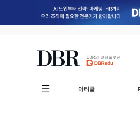
DBR의 교육솔루션
아티클