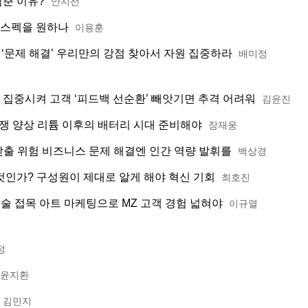
멈춘 이유?
안지선
고스펙을 원하나
이용훈
‘문제 해결’ 우리만의 강점 찾아서 자원 집중하라
배미정
한 집중시켜 고객 ‘피드백 선순환’ 빼앗기면 추격 어려워
김윤진
쟁 양상 리튬 이후의 배터리 시대 준비해야
장재웅
 낮출 위험 비즈니스 문제 해결엔 인간 역량 발휘를
백상경
할 것인가? 구성원이 제대로 알게 해야 혁신 기회
최호진
기술 접목 아트 마케팅으로 MZ 고객 경험 넓혀야
이규열
정
윤지환
김민지