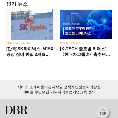
인기 뉴스
SK하이닉스 / AI 투자
현대차 / 로보틱스
[단독]SK하이닉스, M15X
[K-TECH 글로벌 리더스]
공장 장비 반입 2개월
〈현대차그룹③〉춤추던
당겼다… HBM 경쟁 승부수
로봇의 반전… 보스턴
다이내믹스, 현대차 만나 판
바뀌었다
서비스 소개
이용약관
저작권 정책
개인정보처리방침
이메일 무단수집 거부
사이트맵
기업교육 문의