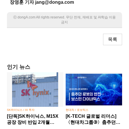
장영훈 기자 jang@donga.com
ⓒ dongA.com All rights reserved. 무단 전재, 재배포 및 AI학습 이용
금지
목록
인기 뉴스
SK하이닉스 / AI 투자
현대차 / 로보틱스
[단독]SK하이닉스, M15X
[K-TECH 글로벌 리더스]
공장 장비 반입 2개월
〈현대차그룹③〉춤추던
당겼다… HBM 경쟁 승부수
로봇의 반전… 보스턴