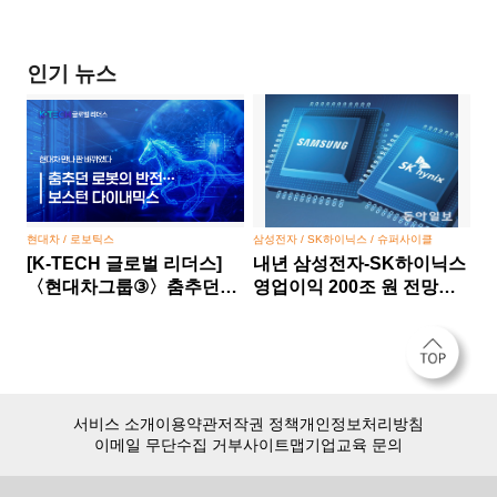
인기 뉴스
현대차 / 로보틱스
삼성전자 / SK하이닉스 / 슈퍼사이클
[K-TECH 글로벌 리더스]
내년 삼성전자-SK하이닉스
〈현대차그룹③〉춤추던
영업이익 200조 원 전망…
로봇의 반전… 보스턴
반도체 슈퍼사이클 본격화
다이내믹스, 현대차 만나 판
바뀌었다
서비스 소개
이용약관
저작권 정책
개인정보처리방침
이메일 무단수집 거부
사이트맵
기업교육 문의