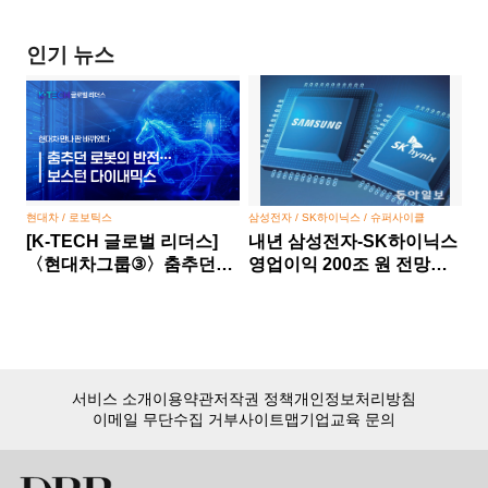
인기 뉴스
현대차 / 로보틱스
삼성전자 / SK하이닉스 / 슈퍼사이클
[K-TECH 글로벌 리더스]
내년 삼성전자-SK하이닉스
〈현대차그룹③〉춤추던
영업이익 200조 원 전망…
로봇의 반전… 보스턴
반도체 슈퍼사이클 본격화
다이내믹스, 현대차 만나 판
바뀌었다
서비스 소개
이용약관
저작권 정책
개인정보처리방침
이메일 무단수집 거부
사이트맵
기업교육 문의