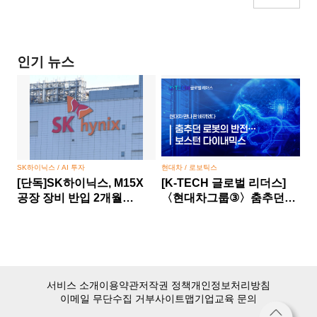
인기 뉴스
SK하이닉스 / AI 투자
현대차 / 로보틱스
[단독]SK하이닉스, M15X
[K-TECH 글로벌 리더스]
공장 장비 반입 2개월
〈현대차그룹③〉춤추던
당겼다… HBM 경쟁 승부수
로봇의 반전… 보스턴
다이내믹스, 현대차 만나 판
바뀌었다
서비스 소개
이용약관
저작권 정책
개인정보처리방침
이메일 무단수집 거부
사이트맵
기업교육 문의