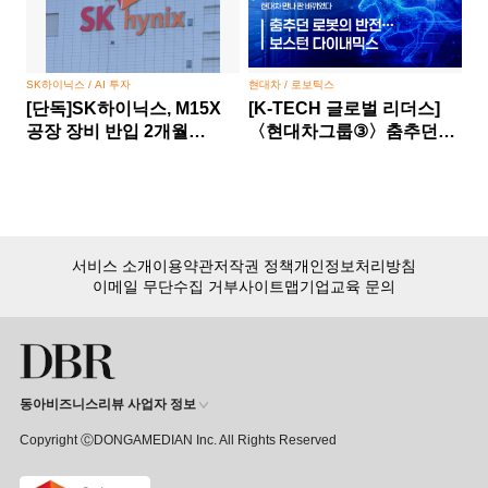
SK하이닉스 / AI 투자
현대차 / 로보틱스
[단독]SK하이닉스, M15X
[K-TECH 글로벌 리더스]
공장 장비 반입 2개월
〈현대차그룹③〉춤추던
당겼다… HBM 경쟁 승부수
로봇의 반전… 보스턴
다이내믹스, 현대차 만나 판
바뀌었다
서비스 소개
이용약관
저작권 정책
개인정보처리방침
이메일 무단수집 거부
사이트맵
기업교육 문의
동아비즈니스리뷰 사업자 정보
Copyright ⒸDONGAMEDIAN Inc. All Rights Reserved