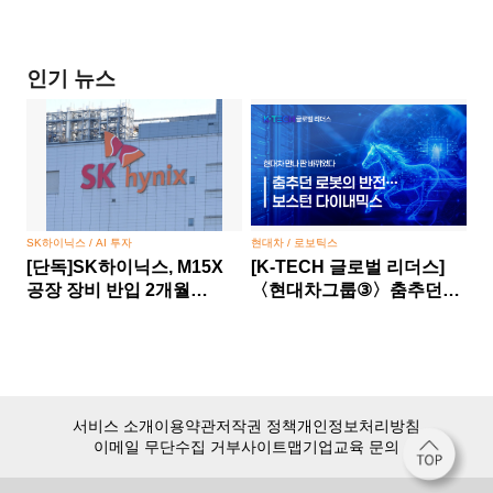
인기 뉴스
SK하이닉스 / AI 투자
현대차 / 로보틱스
[단독]SK하이닉스, M15X
[K-TECH 글로벌 리더스]
공장 장비 반입 2개월
〈현대차그룹③〉춤추던
당겼다… HBM 경쟁 승부수
로봇의 반전… 보스턴
다이내믹스, 현대차 만나 판
바뀌었다
서비스 소개
이용약관
저작권 정책
개인정보처리방침
이메일 무단수집 거부
사이트맵
기업교육 문의