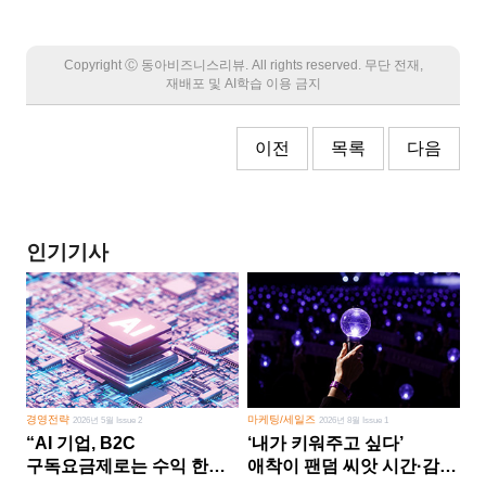
Copyright Ⓒ 동아비즈니스리뷰. All rights reserved. 무단 전재,
재배포 및 AI학습 이용 금지
이전
목록
다음
인기기사
경영전략
마케팅/세일즈
2026년 5월 Issue 2
2026년 8월 Issue 1
“AI 기업, B2C
‘내가 키워주고 싶다’
구독요금제로는 수익 한계
애착이 팬덤 씨앗 시간·감정