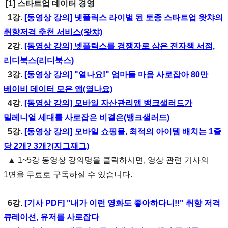
[1] 스타트업 데이터 경영
1강.
[동영상 강의] 넷플릭스 라이벌 된 토종 스타트업 왓챠의
취향저격 추천 서비스(왓챠)
2강.
[동영상 강의] 넷플릭스를 경쟁자로 삼은 전자책 서점,
리디북스(리디북스)
3강.
[동영상 강의] "열나요!" 엄마들 마음 사로잡아 80만
베이비 데이터 모은 앱(열나요)
4강.
[동영상 강의] 모바일 자산관리앱 뱅크샐러드가
밀레니얼 세대를 사로잡은 비결은(뱅크샐러드)
5강.
[동영상 강의] 모바일 쇼핑몰, 최적의 아이템 배치는 1줄
당 2개? 3개?(지그재그)
▲ 1~5강 동영상 강의명을 클릭하시면, 영상 관련 기사의
1면을 무료로 구독하실 수 있습니다.
6강.
[기사 PDF] "내가 이런 영화도 좋아하다니!!" 취향 저격
큐레이션, 유저를 사로잡다