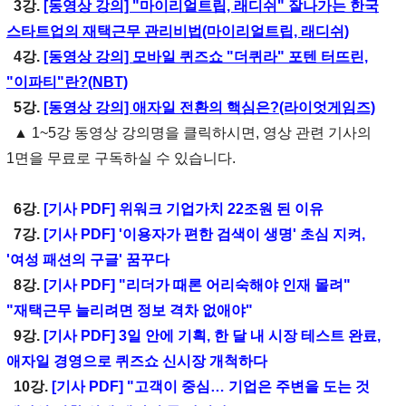
3강.
[동영상 강의] "마이리얼트립, 래디쉬" 잘나가는 한국
스타트업의 재택근무 관리비법(마이리얼트립, 래디쉬)
4강.
[동영상 강의] 모바일 퀴즈쇼 "더퀴라" 포텐 터뜨린,
"이파티"란?(NBT)
5강.
[동영상 강의] 애자일 전환의 핵심은?(라이엇게임즈)
▲ 1~5강 동영상 강의명을 클릭하시면, 영상 관련 기사의
1면을 무료로 구독하실 수 있습니다.
6강.
[기사 PDF] 위워크 기업가치 22조원 된 이유
7강.
[기사 PDF] '이용자가 편한 검색이 생명' 초심 지켜,
'여성 패션의 구글' 꿈꾸다
8강.
[기사 PDF] "리더가 때론 어리숙해야 인재 몰려"
"재택근무 늘리려면 정보 격차 없애야"
9강.
[기사 PDF] 3일 안에 기획, 한 달 내 시장 테스트 완료,
애자일 경영으로 퀴즈쇼 신시장 개척하다
10강.
[기사 PDF] "고객이 중심… 기업은 주변을 도는 것