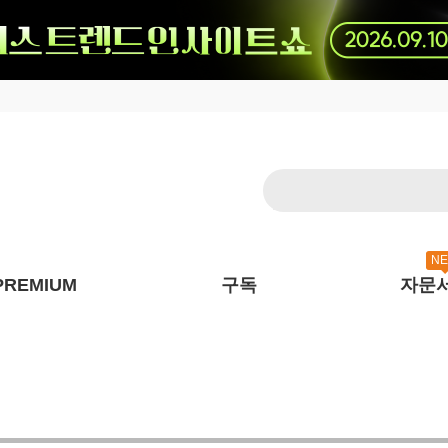
N
PREMIUM
구독
자문