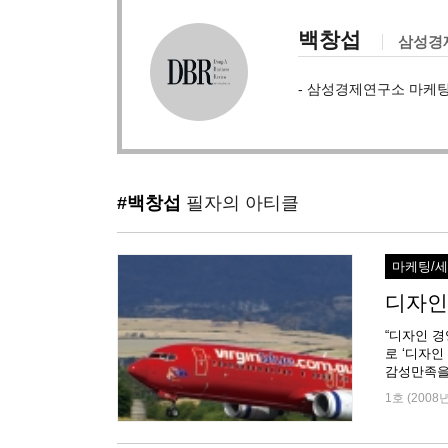
백창섭
삼성경
- 삼성경제연구소 마케
#백창섭
필자의 아티클
마케팅/
디자인
“디자인 
로 ‘디자인
감성만족을 
1호 (2008