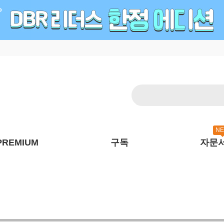
N
PREMIUM
구독
자문