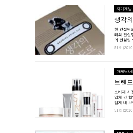
자기계발
생각의
한 컨설턴
례의 컨설
의 컨설팅 
51호 (2010
마케팅/
브랜드
소비재 시
업체 간 협
업계 내 브
51호 (2010