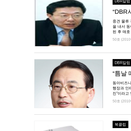
DBR칼럼
“DB
중견 물류
을 내서 동
된 후 매호
50호 (2010
DBR칼럼
“틈날
동아비즈니스
행장과 인터
진”이라고 
50호 (2010
북클럽