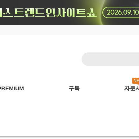
N
PREMIUM
구독
자문