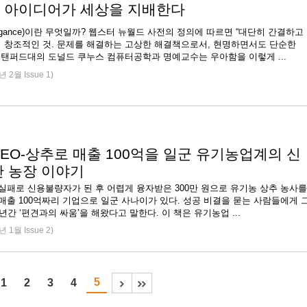
 아이디어가 세상을 지배한다
egance)이란 무엇일까? 웹스터 뉴월드 사전의 정의에 따르면 “대단히 간결하고
 창조적인 것. 문제를 해결하는 고상한 해결책으로서, 현명하면서도 단순한
스탠퍼드대의 도널드 쿠누스 컴퓨터공학과 명예교수는 우아함을 이렇게 ...
년 2월 Issue 1)
CEO-상추로 매출 100억을 일군 유기농업계의 신
안 농장 이야기
실패로 신용불량자가 된 후 어렵게 융자받은 300만 원으로 유기농 상추 농사를
매출 100억짜리 기업으로 일군 사나이가 있다. 성공 비결을 묻는 사람들에게 
3년간 ‘편견과의 싸움’을 해왔다고 말한다. 이 책은 유기농업 ...
년 1월 Issue 2)
5
1
2
3
4