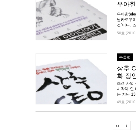
우아한
우아함(el
날카로우며
것”이다. 
50호 (2010
북클럽
상추 
화 장
조경 사업 
시작해 연 
는 지난 1
49호 (2010