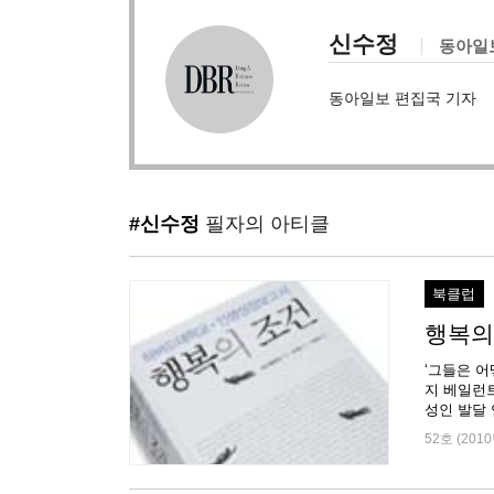
신수정
동아일
동아일보 편집국 기자
#신수정
필자의 아티클
북클럽
행복의
‘그들은 
지 베일런트
52호 (2010