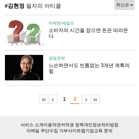
#김현정
필자의 아티클
마케팅/세일즈
소비자의 시간을 잡으면 돈은 따라온
다
경영전략
느슨하면서도 빈틈없는 3개년 계획의
힘
2
1
서비스 소개
이용약관
저작권 정책
개인정보처리방침
이메일 무단수집 거부
사이트맵
기업교육 문의