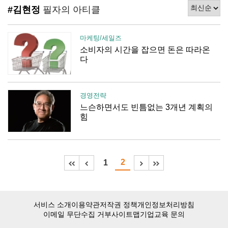
#김현정
필자의 아티클
마케팅/세일즈
소비자의 시간을 잡으면 돈은 따라온
다
경영전략
느슨하면서도 빈틈없는 3개년 계획의
힘
2
1
서비스 소개
이용약관
저작권 정책
개인정보처리방침
이메일 무단수집 거부
사이트맵
기업교육 문의