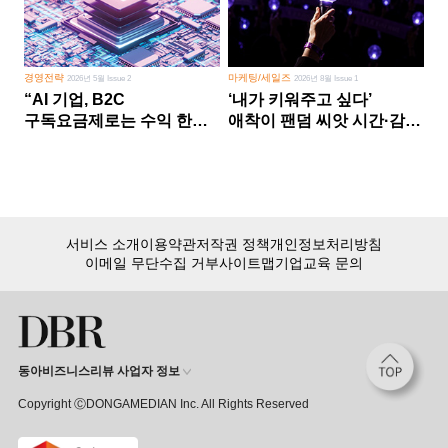
경영전략
마케팅/세일즈
2026년 5월 Issue 2
2026년 8월 Issue 1
“AI 기업, B2C
‘내가 키워주고 싶다’
구독요금제로는 수익 한계
애착이 팬덤 씨앗 시간·감정
다른 사업 없이 AI 성장에만
쏟다 보면 ‘정체성
의존 땐 위기”
공동체’로
서비스 소개
이용약관
저작권 정책
개인정보처리방침
이메일 무단수집 거부
사이트맵
기업교육 문의
동아비즈니스리뷰 사업자 정보
Copyright ⒸDONGAMEDIAN Inc. All Rights Reserved
회원 가입만 해도, DBR 월정액 서비스 첫 달 무료!