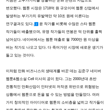
지금은 고부가가치를 창출하는 문화 콘텐츠 사업으로
변모했다
.
웹툰 시장은
1718
억 원 규모이며 웹툰 산업에서
발생하는 부가가치 유발액만 약
10
조 원에 이른다는
연구결과도 있다
.
윤 작가를 비롯해 수많은 스타 웹툰
2
작가들이 배출됐으며
,
유명 작가들의 연봉은 억 단위를 훌쩍
넘어섰다
.
네이버에서는 웹툰 매출로 월
7000
만 원 이상을
버는 작가도 나오고 있다
.
다 죽어가던 시장에 새로운 생기가
돌고 있는 것이다
.
이처럼 만화 비즈니스의 생태계를 바꾼 데는 김준구 네이버
웹툰
&
웹소설
Cell
이사의 공이 컸다
.
그는
2000
년대 초반
전통적인 만화산업이 인터넷의 저작권 위반으로 위협받는
상황에서 웹툰으로 돈을 벌 수 있는 방법을 만들었다
.
여러
가지 창의적인 아이디어로 웹툰의 소비층을 넓히고 작가들이