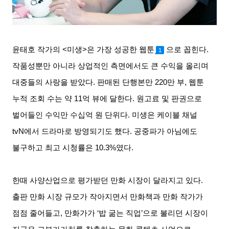
윤태호 작가의
<
미생
>
은 가장 성공한 웹툰
으로 꼽힌다
.
1
작품성뿐만 아니라 상업적인 측면에서도 큰 수익을 올리며
대중들의 사랑을 받았다
.
판매된 단행본만
220
만 부
,
웹툰
누적 조회 수는 약
11
억 뷰에 달한다
.
원고료 및 판권으로
벌어들인 수익만 수십억 원 단위다
.
미생은 케이블 채널
tvN
에서 드라마로 방영되기도 했다
.
공중파가 아님에도
불구하고 최고 시청률은
10.3%
였다
.
한때 사양산업으로 평가받던 만화 시장이 달라지고 있다
.
출판 만화 시장 규모가 작아지면서 만화책과 만화 작가가
점점 줄어들고
,
만화가가
‘
밥 굶는 직업
’
으로 불리던 시장이