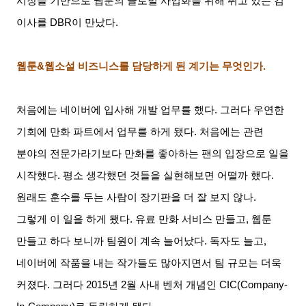
시장을 기반으로 웹툰의 글로벌 사업화를 위해 뛰고 있는 김
이사를
DBR
이 만났다
.
웹툰
&
웹소설 비즈니스를 담당하게 된 계기는 무엇인가
.
처음에는 네이버에 입사해 개발 업무를 했다
.
그러다 우연한
기회에 만화 파트에서 업무를 하게 됐다
.
처음에는 관련
분야의 전문가라기보다 만화를 좋아하는 팬의 입장으로 일을
시작했다
.
평소 생각했던 것들을 실현해보면 어떨까 했다
.
원래도 훈수를 두는 사람이 장기판을 더 잘 보지 않나
.
그렇게 이 일을 하게 됐다
.
유료 만화 서비스 만들고
,
웹툰
만들고 하다 보니까 팀원이 계속 늘어났다
.
독자도 늘고
,
네이버에 작품을 내는 작가들도 많아지면서 팀 규모는 더욱
커졌다
.
그러다
2015
년
2
월 사내 벤처 개념인
CIC(Company-