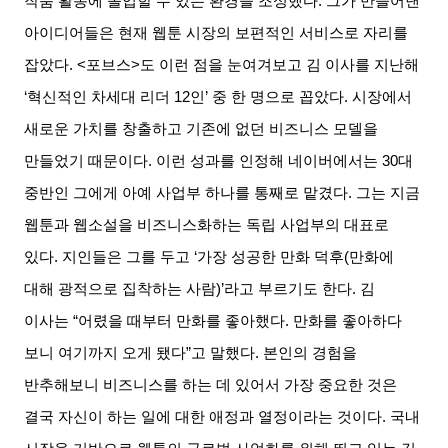
작품 활동에 몰입할 수 있는 환경을 조성했다
.
그가 만들어낸
아이디어들은 현재 웹툰 시장의 보편적인 서비스로 자리를
잡았다
. <
포브스
>
도 이런 점을 눈여겨보고 김 이사를 지난해
‘
혁신적인 차세대 리더
12
인
’
중 한 명으로 꼽았다
.
시장에서
새로운 가치를 창출하고 기존에 없던 비즈니스 모델을
만들었기 때문이다
.
이런 성과를 인정해 네이버에서는
30
대
중반인 그에게 아예 사업부 하나를 통째로 맡겼다
.
그는 지금
웹툰과 웹소설을 비즈니스화하는 독립 사업부의 대표로
있다
.
지인들은 그를 두고
‘
가장 성공한 만화 덕후
(
만화에
대해 광적으로 집착하는 사람
)’
라고 부르기도 한다
.
김
이사는
“
어렸을 때부터 만화를 좋아했다
.
만화를 좋아하다
보니 여기까지 오게 됐다
”
고 말했다
.
본인의 경험을
반추해보니 비즈니스를 하는 데 있어서 가장 중요한 것은
결국 자신이 하는 일에 대한 애정과 열정이라는 것이다
.
국내