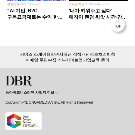
경영전략
마케팅/세일즈
2026년 5월 Issue 2
2026년 8월 Issue 1
“AI 기업, B2C
‘내가 키워주고 싶다’
구독요금제로는 수익 한계
애착이 팬덤 씨앗 시간·감정
다른 사업 없이 AI 성장에만
쏟다 보면 ‘정체성
의존 땐 위기”
공동체’로
서비스 소개
이용약관
저작권 정책
개인정보처리방침
이메일 무단수집 거부
사이트맵
기업교육 문의
동아비즈니스리뷰 사업자 정보
Copyright ⒸDONGAMEDIAN Inc. All Rights Reserved
회원 가입만 해도, DBR 월정액 서비스 첫 달 무료!
15,000여 건의 DBR 콘텐츠를
무제한으로 이용
하세요.
첫 달 무제한 이용