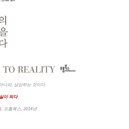
 아니라
,
상상하는 것이다
실이 되다
음
,
프롬북스
, 2014
년