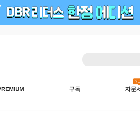
N
PREMIUM
구독
자문