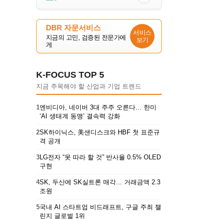
DBR 자문서비스
서비스
지금의 고민, 검증된 전문가에
보기
게
K-FOCUS TOP 5
지금 주목해야 할 산업과 기업 트렌드
1
엔비디아, 네이버 3대 주주 오른다… 한미
‘AI 생태계 동맹’ 결속력 강화
2
SK하이닉스, 美샌디스크와 HBF 첫 표준규
격 공개
3
LG전자 “못 따라 할 것” 반사율 0.5% OLED
구현
4
SK, 두산에 SK실트론 매각… 거래금액 2.3
조원
5
국내 AI 스타트업 비드래프트, 구글 주최 챌
린지 글로벌 1위