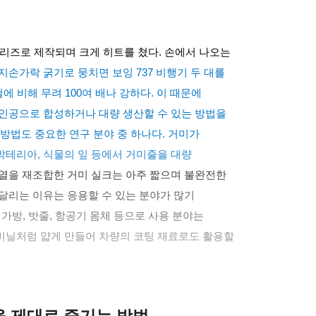
시리즈로 제작되며 크게 히트를 쳤다
.
손에서 나오는
지손가락 굵기로 뭉치면 보잉
737
비행기 두 대를
철에 비해 무려
100
여 배나 강하다
.
이 때문에
인공으로 합성하거나 대량 생산할 수 있는 방법을
방법도 중요한 연구 분야 중 하나다
.
거미가
 박테리아
,
식물의 잎 등에서 거미줄을 대량
열을 재조합한 거미 실크는 아주 짧으며 불완전한
달리는 이유는 응용할 수 있는 분야가 많기
,
가방
,
밧줄
,
항공기 몸체 등으로 사용 분야는
비닐처럼 얇게 만들어 차량의 코팅 재료로도 활용할
클을 제대로 즐기는 방법