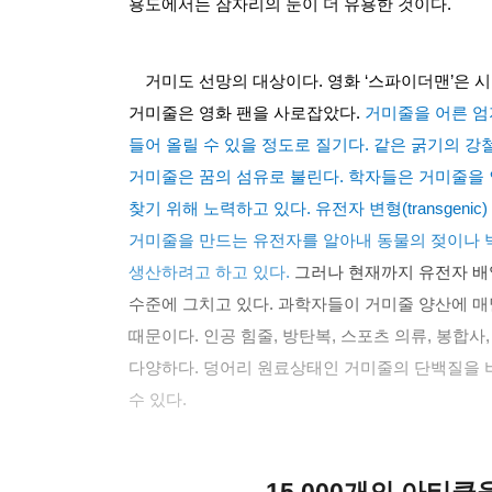
용도에서는 잠자리의 눈이 더 유용한 것이다
.
거미도 선망의 대상이다
.
영화
‘
스파이더맨
’
은 
거미줄은 영화 팬을 사로잡았다
.
거미줄을 어른 엄
들어 올릴 수 있을 정도로 질기다
.
같은 굵기의 강
거미줄은 꿈의 섬유로 불린다
.
학자들은 거미줄을 
찾기 위해 노력하고 있다
.
유전자 변형
(transgenic)
거미줄을 만드는 유전자를 알아내 동물의 젖이나
생산하려고 하고 있다
.
그러나 현재까지 유전자 배
수준에 그치고 있다
.
과학자들이 거미줄 양산에 매
때문이다
.
인공 힘줄
,
방탄복
,
스포츠 의류
,
봉합사
다양하다
.
덩어리 원료상태인 거미줄의 단백질을 
수 있다
.
15,000개의 아티