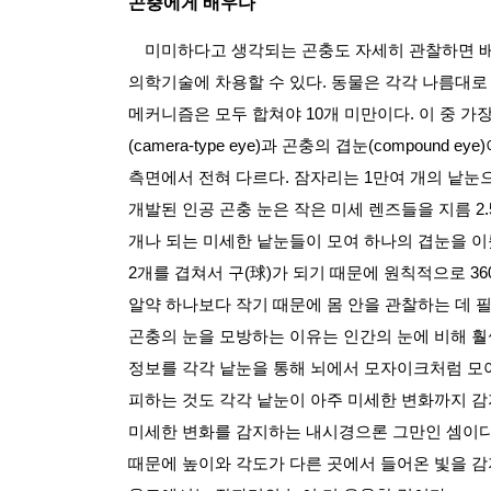
곤충에게 배우다
미미하다고 생각되는 곤충도 자세히 관찰하면 배
의학기술에 차용할 수 있다
.
동물은 각각 나름대로
메커니즘은 모두 합쳐야
10
개 미만이다
.
이 중 가
(camera-type eye)
과 곤충의 겹눈
(compound eye)
측면에서 전혀 다르다
.
잠자리는
1
만여 개의 낱눈
개발된 인공 곤충 눈은 작은 미세 렌즈들을 지름
2.
개나 되는 미세한 낱눈들이 모여 하나의 겹눈을 
2
개를 겹쳐서 구
(
球
)
가 되기 때문에 원칙적으로
36
알약 하나보다 작기 때문에 몸 안을 관찰하는 데 
곤충의 눈을 모방하는 이유는 인간의 눈에 비해 
정보를 각각 낱눈을 통해 뇌에서 모자이크처럼 모
피하는 것도 각각 낱눈이 아주 미세한 변화까지 감
미세한 변화를 감지하는 내시경으론 그만인 셈이
때문에 높이와 각도가 다른 곳에서 들어온 빛을 감