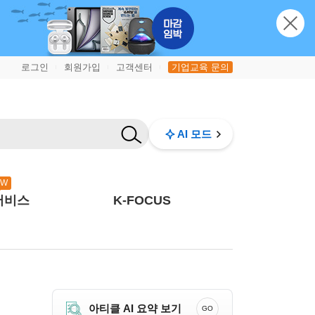
로그인
회원가입
고객센터
기업교육 문의
|
|
|
AI 모드
EW
서비스
K-FOCUS
아티클 AI 요약 보기
GO