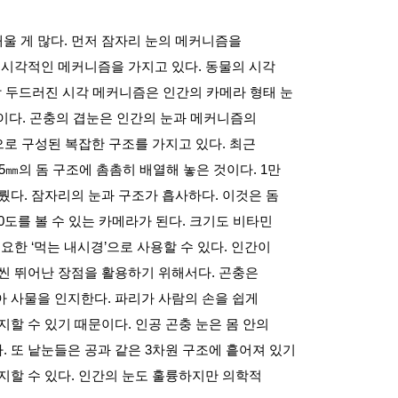
울 게 많다
.
먼저 잠자리 눈의 메커니즘을
 시각적인 메커니즘을 가지고 있다
.
동물의 시각
장 두드러진 시각 메커니즘은 인간의 카메라 형태 눈
이다
.
곤충의 겹눈은 인간의 눈과 메커니즘의
으로 구성된 복잡한 구조를 가지고 있다
.
최근
5
㎜의 돔 구조에 촘촘히 배열해 놓은 것이다
. 1
만
이뤘다
.
잠자리의 눈과 구조가 흡사하다
.
이것은 돔
0
도를 볼 수 있는 카메라가 된다
.
크기도 비타민
필요한
‘
먹는 내시경
’
으로 사용할 수 있다
.
인간이
훨씬 뛰어난 장점을 활용하기 위해서다
.
곤충은
아 사물을 인지한다
.
파리가 사람의 손을 쉽게
지할 수 있기 때문이다
.
인공 곤충 눈은 몸 안의
다
.
또 낱눈들은 공과 같은
3
차원 구조에 흩어져 있기
지할 수 있다
.
인간의 눈도 훌륭하지만 의학적