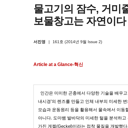
물고기의 잠수, 거미
보물창고는 자연이다
서진영
|
161호 (2014년 9월 Issue 2)
Article at a Glance-
혁신
인간은 미미한 곤충에서 다양한 기술을 배우고
내시경
’
의 렌즈를 만들고 인체 내부의 미세한 
모습과 운동원리 등을 활용해서 물속에서 이동할
아니다
.
도마뱀 발바닥의 미세한 털을 분석하고
가진 게켈
(Geckel)
이라는 접착 물질을 개발했다