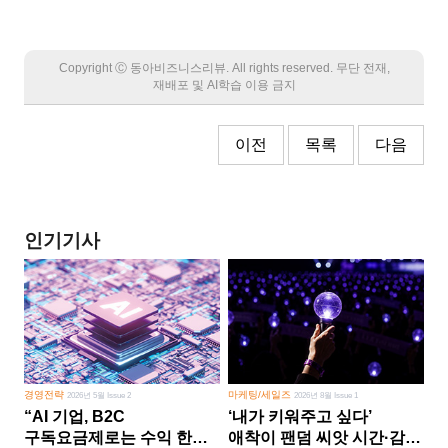
Copyright Ⓒ 동아비즈니스리뷰. All rights reserved. 무단 전재,
재배포 및 AI학습 이용 금지
이전
목록
다음
인기기사
경영전략
마케팅/세일즈
2026년 5월 Issue 2
2026년 8월 Issue 1
“AI 기업, B2C
‘내가 키워주고 싶다’
구독요금제로는 수익 한계
애착이 팬덤 씨앗 시간·감정