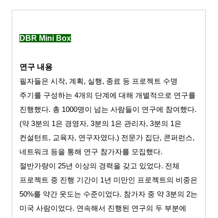
DBR Mini Box
연구 내용
필자들은 시작
,
계획
,
실행
,
종료 등 프로젝트 수명
주기를 구성하는
4
개의 단계에 대해 개별적으로 연구를
진행했다
.
총
1000
명이 넘는 사람들이 연구에 참여했다
.
(
약
3
분의
1
은 경영자
, 3
분의
1
은 관리자
, 3
분의
1
은
컨설턴트
,
교육자
,
연구자였다
.)
전문가 집단
,
콘퍼런스
,
네트워크 등을 통해 연구 참가자를 모집했다
.
절반가량이
25
년 이상의 경력을 갖고 있었다
.
전체
프로젝트 중 진행 기간이
1
년 미만인 프로젝트의 비중은
50%
를 약간 웃도는 수준이었다
.
참가자 중 약
3
분의
2
는
미국 사람이었다
.
연속해서 진행된 연구의 두 부분에