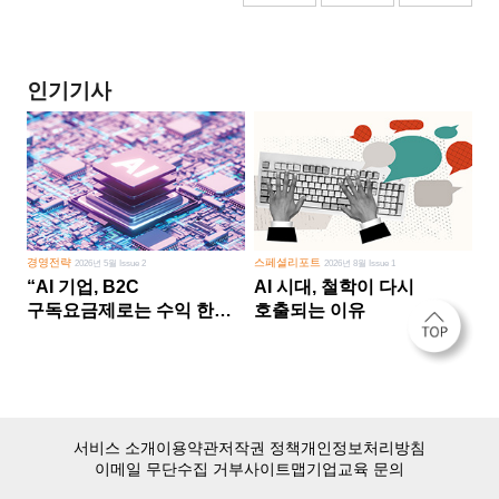
인기기사
경영전략
스페셜리포트
2026년 5월 Issue 2
2026년 8월 Issue 1
“AI 기업, B2C
AI 시대, 철학이 다시
구독요금제로는 수익 한계
호출되는 이유
다른 사업 없이 AI 성장에만
의존 땐 위기”
서비스 소개
이용약관
저작권 정책
개인정보처리방침
이메일 무단수집 거부
사이트맵
기업교육 문의