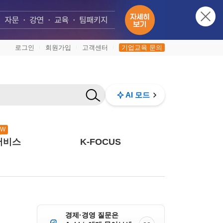
로그인
회원가입
고객센터
기업교육 문의
|
|
|
AI 모드
EW
서비스
K-FOCUS
경제·경영 질문은