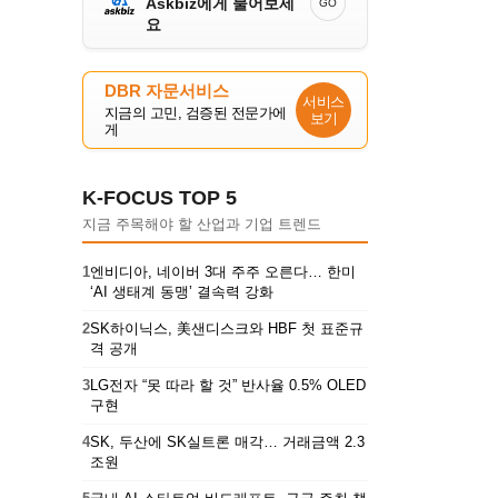
Askbiz에게 물어보세
GO
요
DBR 자문서비스
서비스
지금의 고민, 검증된 전문가에
보기
게
K-FOCUS TOP 5
지금 주목해야 할 산업과 기업 트렌드
1
엔비디아, 네이버 3대 주주 오른다… 한미
‘AI 생태계 동맹’ 결속력 강화
2
SK하이닉스, 美샌디스크와 HBF 첫 표준규
격 공개
3
LG전자 “못 따라 할 것” 반사율 0.5% OLED
구현
4
SK, 두산에 SK실트론 매각… 거래금액 2.3
조원