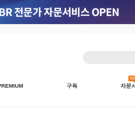
N
PREMIUM
구독
자문