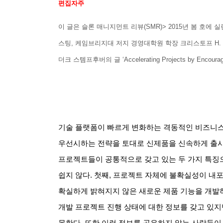
편집자주
이 글은
슬론 매니지먼트 리뷰
(SMR)> 2015
년 봄 호에 
스팅
,
케임브리지대 저지 경영대학원 학장 크리스토프
H.
더크 스템프후버의 글
‘Accelerating Projects by Encourag
기술 플랫폼이 빠르게 변화하는 격동적인 비즈니스
우선시하는 전략을 토대로 신제품을 신속하게 출
프로젝트들이 공통적으로 갖고 있는 두 가지 특징
쉽지 않다
.
첫째
,
프로젝트 자체에 불확실성이 내포
확실하게 밝혀지지 않은 새로운 제품 기능을 개발하
개발 프로젝트 진행 상태에 대한 정보를 갖고 있지
못한다
.
또한 이런 정보를 공유하지 않는 사람들이