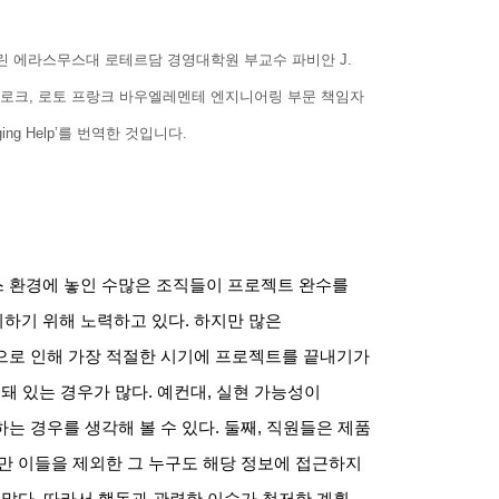
실린 에라스무스대 로테르담 경영대학원 부교수 파비안
J.
로크
,
로토 프랑크 바우엘레멘테 엔지니어링 부문 책임자
ing Help’
를 번역한 것입니다
.
 환경에 놓인 수많은 조직들이 프로젝트 완수를
시하기 위해 노력하고 있다
.
하지만 많은
으로 인해 가장 적절한 시기에 프로젝트를 끝내기가
돼 있는 경우가 많다
.
예컨대
,
실현 가능성이
는 경우를 생각해 볼 수 있다
.
둘째
,
직원들은 제품
만 이들을 제외한 그 누구도 해당 정보에 접근하지
 많다
.
따라서 행동과 관련한 이슈가 철저한 계획