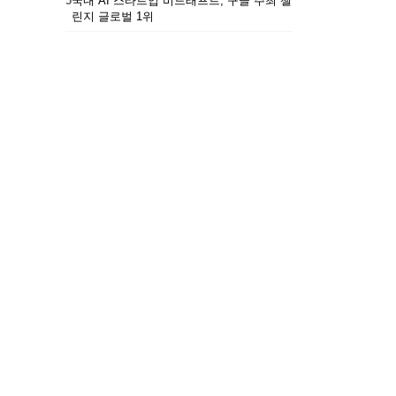
5
국내 AI 스타트업 비드래프트, 구글 주최 챌
린지 글로벌 1위