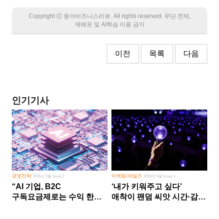
Copyright Ⓒ 동아비즈니스리뷰. All rights reserved. 무단 전재,
재배포 및 AI학습 이용 금지
이전
목록
다음
인기기사
경영전략
마케팅/세일즈
2026년 5월 Issue 2
2026년 8월 Issue 1
“AI 기업, B2C
‘내가 키워주고 싶다’
구독요금제로는 수익 한계
애착이 팬덤 씨앗 시간·감정
다른 사업 없이 AI 성장에만
쏟다 보면 ‘정체성
의존 땐 위기”
공동체’로