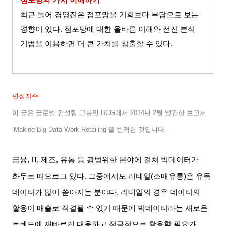
최근 들어 경영진은 점포망을 기회보다 부담으로 보는
경향이 있다
.
점포망에 대한 올바른 이해와 선진 분석
기법을 이용하면 더 큰 가치를 창출할 수 있다
.
편집자주
이 글은 글로벌 컨설팅 그룹인
BCG
에서
2014
년
2
월 발간한 보고서
‘Making Big Data Work Retailing’
을 번역한 것입니다
.
금융
, IT,
제조
,
유통 등 광범위한 분야에 걸쳐 빅데이터가
화두로 떠오르고 있다
.
그중에서도 리테일
(
소매유통
)
은 유독
데이터가 많이 쏟아지는 분야다
.
리테일의 경우 데이터의
활용이 매출로 직결될 수 있기 때문에 빅데이터라는 새로운
트렌드에 재빠르게 대응하고 적극적으로 활용할 필요가