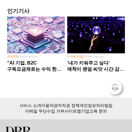
인기기사
경영전략
마케팅/세일즈
2026년 5월 Issue 2
2026년 8월 Issue 1
“AI 기업, B2C
‘내가 키워주고 싶다’
구독요금제로는 수익 한계
애착이 팬덤 씨앗 시간·감정
다른 사업 없이 AI 성장에만
쏟다 보면 ‘정체성
의존 땐 위기”
공동체’로
서비스 소개
이용약관
저작권 정책
개인정보처리방침
이메일 무단수집 거부
사이트맵
기업교육 문의