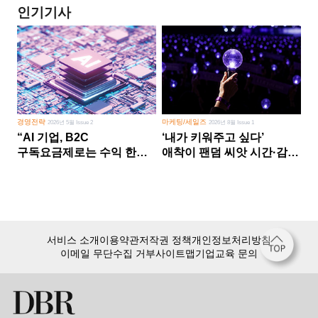
인기기사
경영전략
마케팅/세일즈
2026년 5월 Issue 2
2026년 8월 Issue 1
“AI 기업, B2C
‘내가 키워주고 싶다’
구독요금제로는 수익 한계
애착이 팬덤 씨앗 시간·감정
다른 사업 없이 AI 성장에만
쏟다 보면 ‘정체성
의존 땐 위기”
공동체’로
서비스 소개
이용약관
저작권 정책
개인정보처리방침
이메일 무단수집 거부
사이트맵
기업교육 문의