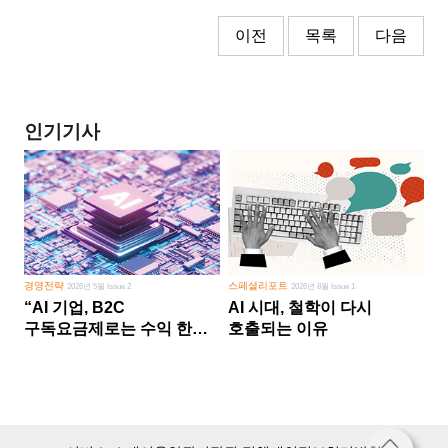
이전
목록
다음
인기기사
경영전략
스페셜리포트
2026년 5월 Issue 2
2026년 8월 Issue 1
“AI 기업, B2C
AI 시대, 철학이 다시
구독요금제로는 수익 한계
호출되는 이유
다른 사업 없이 AI 성장에만
의존 땐 위기”