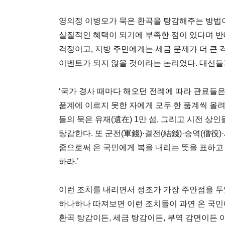
영의정 이병모가 묵은 환곡을 탕감해주는 방법이
실질적인 혜택이 되기에 부족한 점이 있다며 반
걱정이고, 지방 주민에게는 세금 문제가 더 큰 
이벤트가 되지 않을 것이라는 논리였다. 대신들
‘국가 경사 때마다 해오던 전례에 따라 관료들은 
품계에 이르지 못한 자에게 모두 한 품계씩 올려준
들의 묵은 유재(遺在) 1만 섬, 그리고 시전 상인
탕감한다. 또 군전(軍錢)·결전(結錢)·승역(僧役)
줌으로써 온 국민에게 복을 내리는 뜻을 표하고
하라.’
이런 조치를 내리면서 정조가 가장 주안점을 두
하나하나 따져보면 이런 조치들이 과연 온 국민
환곡 탕감이든, 세금 탕감이든, 부역 감면이든 