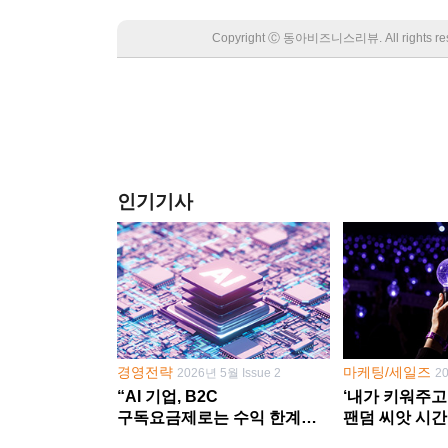
Copyright Ⓒ 동아비즈니스리뷰. All rights
인기기사
경영전략
마케팅/세일즈
2026년 5월 Issue 2
2
“AI 기업, B2C
‘내가 키워주고
구독요금제로는 수익 한계
팬덤 씨앗 시간
다른 사업 없이 AI 성장에만
‘정체성 공동체