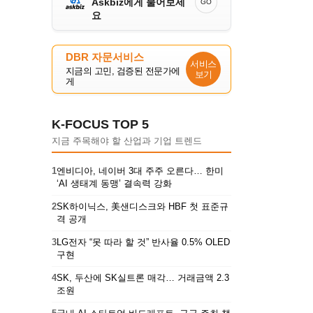
Askbiz에게 물어보세
GO
요
DBR 자문서비스
서비스
지금의 고민, 검증된 전문가에
보기
게
K-FOCUS TOP 5
지금 주목해야 할 산업과 기업 트렌드
1
엔비디아, 네이버 3대 주주 오른다… 한미
‘AI 생태계 동맹’ 결속력 강화
2
SK하이닉스, 美샌디스크와 HBF 첫 표준규
격 공개
3
LG전자 “못 따라 할 것” 반사율 0.5% OLED
구현
4
SK, 두산에 SK실트론 매각… 거래금액 2.3
조원