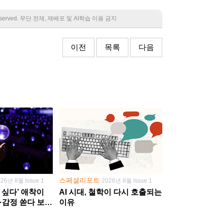
 reserved. 무단 전재, 재배포 및 AI학습 이용 금지
이전
목록
다음
스페셜리포트
026년 8월 Issue 1
2026년 8월 Issue 1
 싶다’ 애착이
AI 시대, 철학이 다시 호출되는
·감정 쏟다 보면
이유
’로