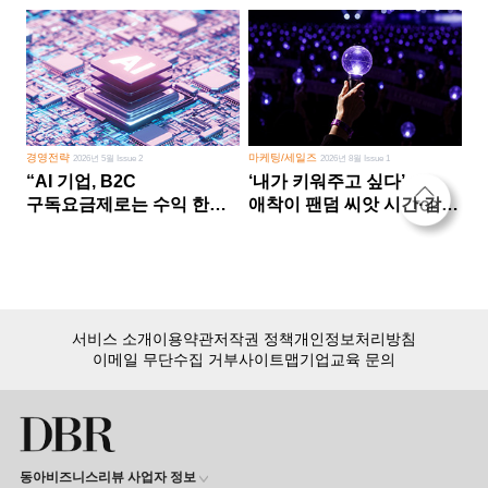
경영전략
마케팅/세일즈
2026년 5월 Issue 2
2026년 8월 Issue 1
“AI 기업, B2C
‘내가 키워주고 싶다’
구독요금제로는 수익 한계
애착이 팬덤 씨앗 시간·감정
다른 사업 없이 AI 성장에만
쏟다 보면 ‘정체성
의존 땐 위기”
공동체’로
서비스 소개
이용약관
저작권 정책
개인정보처리방침
이메일 무단수집 거부
사이트맵
기업교육 문의
동아비즈니스리뷰 사업자 정보