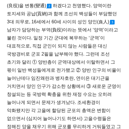
(良役)을 변통(變通)
하겠다고 천명했다. 양역이란
2
토지세와 공납(貢納)과 함께 조선의 백성들이 부담했던
3대 의무로, 16세에서 60세 사이의 성인 양인(良人)
3
남자가 담당하는 부역(負役)이라는 뜻에서 ‘양역’이라고
불린 것이다. 일정 기간 군대에 복무하는 ‘군역’이
대표적으로, 직접 군인이 되지 않는 사람들은 대신
국방경비로 군포 2필을 납부해야 했다. 그런데 조선
초기와 달리 ① 양반층이 군역대상에서 이탈하면서 그
몫이 일반 백성들에게로 전가됐고 ② 양반 인구의 비율이
늘어난데다 임진왜란과 병자호란, 연이은 대기근을
거치면서 양인 인구가 감소한 상황에서 ③ 새로운 군영이
창설되는 등 국방력 확충을 위한 재정 수요는 오히려
늘어나게 되면서 문제가 생겨났다. 조세환경이
악화됐지만 각 고을에 할당된 군포의 총액은 변함이
없으면서 (심지어 늘어나기도 하면서) 고을수령들은
정해진 양을 채우기 위해 군포를 무리하게 거둬들였고 그