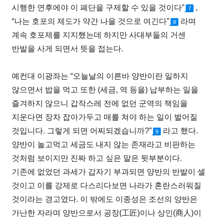
시행한 연후에야 이 폐단을 구제할 수 있을 것이다”
,
7
“나는 호포의 제도가 약간 나을 것으로 여긴다”
라며
8
계속 호포제를 지지했는데 하지만 사대부들의 거센
반발을 사게 되면서 뜻을 접는다.
예컨대 이광좌는 “오늘날의 이른바 양반이란 일하지
않으면서 밥을 먹고 또한 (세금, 역 등을) 납부하는 일을
즐겨하지 않으니 갑작스레 전에 없던 군역의 책임을
지운다면 장차 잡아가두고 매를 쳐야 하는 일이 벌어질
것입니다. 그렇게 되면 어찌되겠습니까?”
라고 했다.
9
양반이 놀고먹고 세금도 내지 않는 존재라고 비판하는
것처럼 보이지만 진짜 하고 싶은 말은 뒷부분이다.
기존에 없었던 과세가 갑자기 부과되면 양반의 반발이 셀
것이고 이를 강제로 다스리다보면 나라가 혼란스러워질
것이라는 경고였다. 이 밖에도 이종성은 조선의 양반은
가난한 자라며 양반으로서 공장(工匠)이나 상인(商人)이