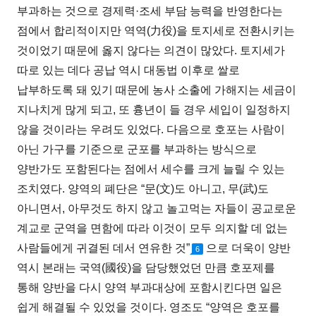
부과하는 것으로 경제력·조세 부담 능력을 반영한다는
점에서 합리적이지만 역역(力役)을 토지세로 전환시키는
것이었기 때문에 옳지 않다는 의견이 많았다. 토지세가
따로 있는 데다 공납 역시 대동법 이후로 쌀로
납부하도록 돼 있기 때문에 농사 소출에 가해지는 세금이
지나치게 많게 되고, 또 흉년이 들 경우 세입이 일정하지
않을 것이라는 우려도 있었다. 다음으로 호포는 사람이
아닌 가구를 기준으로 군포를 부과하는 방식으로
양반가도 포함된다는 점에서 세수를 크게 늘릴 수 있는
조치였다. 양역의 폐단은 “문(文)도 아니고, 무(武)도
아니면서, 아무것도 하지 않고 놀고먹는 자들이 공교로운
계교로 군역을 면함에 따라 이것이 모두 의지할 데 없는
사람들에게 귀결된 데서 연유한 것”
으로 더욱이 양반
6
역시 본래는 국역(國役)을 담당했었던 만큼 호포제를
통해 양반을 다시 양역 부과대상에 포함시킨다면 일은
쉽게 해결될 수 있었을 것이다. 영조도 “양역은 호포를