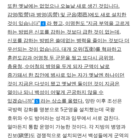
또한 옛날에는 없었으나 오늘날 새로 생긴 것입니다.
감영(監營)과 병영(兵營) 및 군읍(郡邑)에도 새로 설치한
것이 있습니다”
라 했고, 이명헌도 “지금 부역을 고르게
4
하는 방법은 신포를 감하는 것보다 급한 것이 없는데,
신포를 감하는 방법은 쓸데없는 병력을 줄이는 것보다 더
우선되는 것이 없습니다. 대개 오위(五衛)를 혁파하고
훈련도감과 어영청 두 군문을 뒀고 또다시 금위영,
총융청, 수어청의 병영을 두게 되자 군액이 날로
증가돼서 한 집안에 병사로 있는 자가 옛날엔 하나이던
것이 지금은 다섯이 됐고 옛날엔 둘이던 것이 지금은
열이나 되니 백성이 어떻게 곤궁하지 않을 수
있겠습니까”
라는 상소를 올렸다.
양란 이후 조선은
5
국방력 강화를 명분으로 5군영을 설치했는데 국왕
호위와 수도 방어라는 성격과 임무에서 서로 겹친다.
얼마든지 통합 운영이 가능한 것이다. 각 지방의 병영과
진보(鎭堡)도 경쟁적으로 설치되면서 백성들에게 군역의