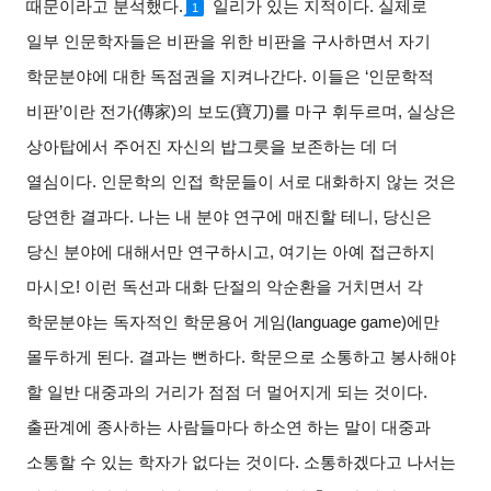
때문이라고 분석했다.
일리가 있는 지적이다. 실제로
1
일부 인문학자들은 비판을 위한 비판을 구사하면서 자기
학문분야에 대한 독점권을 지켜나간다. 이들은 ‘인문학적
비판’이란 전가(
傳家
)
의 보도(
寶刀
)
를 마구 휘두르며, 실상은
상아탑에서 주어진 자신의 밥그릇을 보존하는 데 더
열심이다. 인문학의 인접 학문들이 서로 대화하지 않는 것은
당연한 결과다. 나는 내 분야 연구에 매진할 테니, 당신은
당신 분야에 대해서만 연구하시고, 여기는 아예 접근하지
마시오! 이런 독선과 대화 단절의 악순환을 거치면서 각
학문분야는 독자적인 학문용어 게임(language game)에만
몰두하게 된다. 결과는 뻔하다. 학문으로 소통하고 봉사해야
할 일반 대중과의 거리가 점점 더 멀어지게 되는 것이다.
출판계에 종사하는 사람들마다 하소연 하는 말이 대중과
소통할 수 있는 학자가 없다는 것이다. 소통하겠다고 나서는