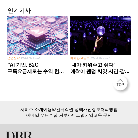
인기기사
경영전략
마케팅/세일즈
2026년 5월 Issue 2
2026년 8월 Issue 1
“AI 기업, B2C
‘내가 키워주고 싶다’
구독요금제로는 수익 한계
애착이 팬덤 씨앗 시간·감정
다른 사업 없이 AI 성장에만
쏟다 보면 ‘정체성
의존 땐 위기”
공동체’로
서비스 소개
이용약관
저작권 정책
개인정보처리방침
이메일 무단수집 거부
사이트맵
기업교육 문의