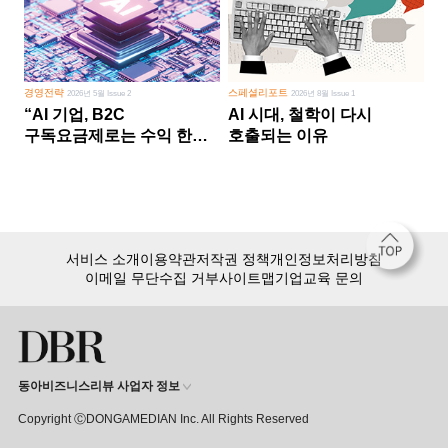
경영전략
스페셜리포트
2026년 5월 Issue 2
2026년 8월 Issue 1
“AI 기업, B2C
AI 시대, 철학이 다시
구독요금제로는 수익 한계
호출되는 이유
다른 사업 없이 AI 성장에만
의존 땐 위기”
서비스 소개
이용약관
저작권 정책
개인정보처리방침
이메일 무단수집 거부
사이트맵
기업교육 문의
동아비즈니스리뷰 사업자 정보
Copyright ⒸDONGAMEDIAN Inc. All Rights Reserved
회원 가입만 해도, DBR 월정액 서비스 첫 달 무료!