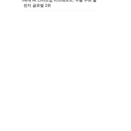
5
국내 AI 스타트업 비드래프트, 구글 주최 챌
린지 글로벌 1위