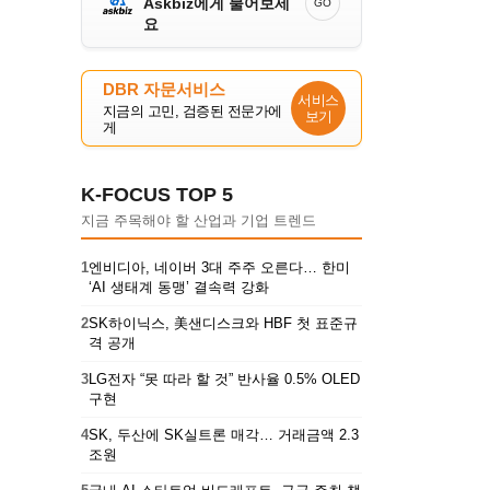
Askbiz에게 물어보세
GO
요
DBR 자문서비스
서비스
지금의 고민, 검증된 전문가에
보기
게
K-FOCUS TOP 5
지금 주목해야 할 산업과 기업 트렌드
1
엔비디아, 네이버 3대 주주 오른다… 한미
‘AI 생태계 동맹’ 결속력 강화
2
SK하이닉스, 美샌디스크와 HBF 첫 표준규
격 공개
3
LG전자 “못 따라 할 것” 반사율 0.5% OLED
구현
4
SK, 두산에 SK실트론 매각… 거래금액 2.3
조원