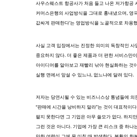
사우스웨스트 항공사가 처음 들고 나온 저가항공 
커머스은행의 사업방식을 그대로 흉내냈으며
,
영국
값싸게 판매한다
’
는 영업방식을 노골적으로 차용
사실 고객 입장에서는 진정한 의미의 독창적인 사
중요하지 않다
.
더 좋은 제품과 더 편한 서비스만
아이디어를 알아보고 재빨리 낚아 현실화하는 것
실행 면에서 앞설 수 있느냐
,
없느냐에 달려 있다
.
저자는 당연시될 수 있는 비즈니스상 통념들에 의
“
판매에 시간을 낭비하지 말라
”
는 것이 대표적이다
팔지 못한다면 그 기업은 아무 쓸모가 없다
.
하지만
그런 것은 아니다
.
기업에 가장 큰 리스크 중 하나
만한 여력이 그에 못 미칠 때 발생한다
.
불황의 한