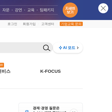
로그인
회원가입
고객센터
기업교육 문의
|
|
|
AI 모드
EW
서비스
K-FOCUS
경제·경영 질문은