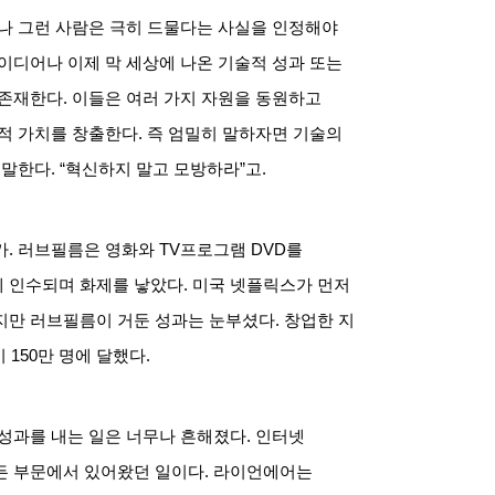
나 그런 사람은 극히 드물다는 사실을 인정해야
이디어나 이제 막 세상에 나온 기술적 성과 또는
 존재한다
.
이들은 여러 가지 자원을 동원하고
적 가치를 창출한다
.
즉 엄밀히 말하자면 기술의
 말한다
. “
혁신하지 말고 모방하라”고
.
가
.
러브필름은 영화와
TV
프로그램
DVD
를
에 인수되며 화제를 낳았다
.
미국 넷플릭스가 먼저
지만 러브필름이 거둔 성과는 눈부셨다
.
창업한 지
이
150
만 명에 달했다
.
 성과를 내는 일은 너무나 흔해졌다
.
인터넷
든 부문에서 있어왔던 일이다
.
라이언에어는