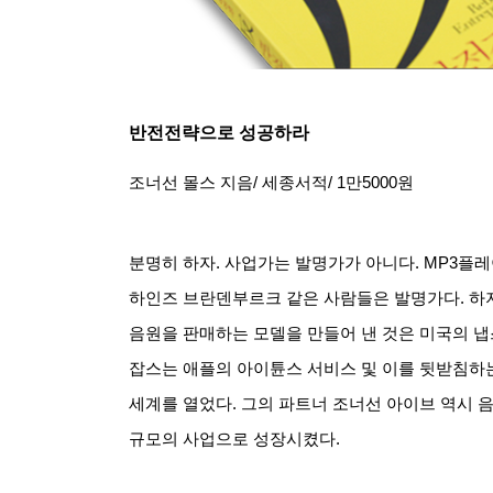
반전전략으로 성공하라
조너선 몰스 지음
/
세종서적
/ 1
만
5000
원
분명히 하자
.
사업가는 발명가가 아니다
. MP3
플레
하인즈 브란덴부르크 같은 사람들은 발명가다
.
하
음원을 판매하는 모델을 만들어 낸 것은 미국의 
잡스는 애플의 아이튠스 서비스 및 이를 뒷받침
세계를 열었다
.
그의 파트너 조너선 아이브 역시 
규모의 사업으로 성장시켰다
.