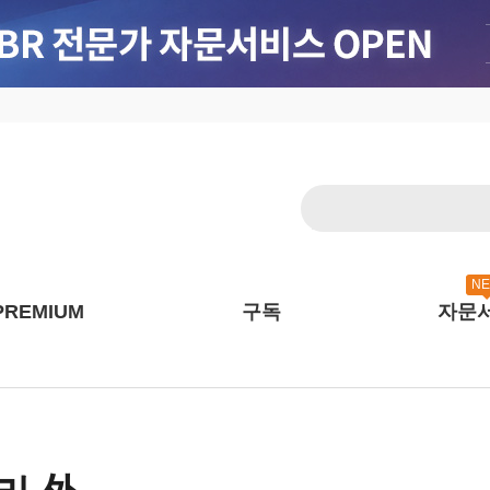
N
PREMIUM
구독
자문