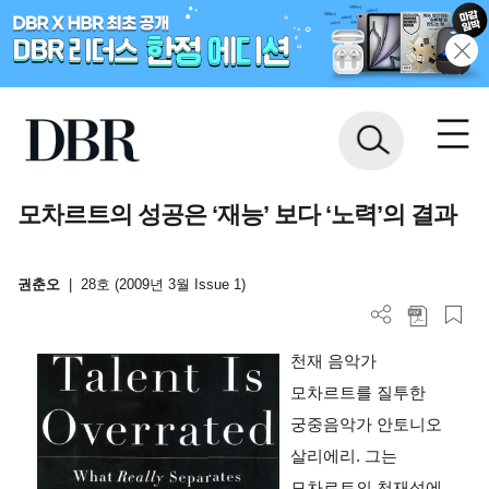
모차르트의 성공은 ‘재능’ 보다 ‘노력’의 결과
권춘오
|
28호 (2009년 3월 Issue 1)
천재 음악가
모차르트를 질투한
궁중음악가 안토니오
살리에리. 그는
모차르트의 천재성에