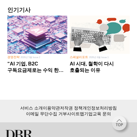
인기기사
경영전략
스페셜리포트
2026년 5월 Issue 2
2026년 8월 Issue 1
“AI 기업, B2C
AI 시대, 철학이 다시
구독요금제로는 수익 한계
호출되는 이유
다른 사업 없이 AI 성장에만
의존 땐 위기”
서비스 소개
이용약관
저작권 정책
개인정보처리방침
이메일 무단수집 거부
사이트맵
기업교육 문의