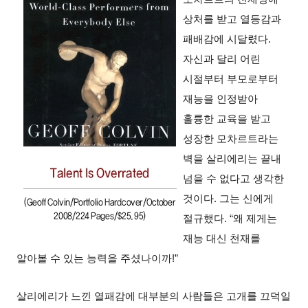
상처를 받고 열등감과
패배감에 시달렸다.
자신과 달리 어린
시절부터 부모로부터
재능을 인정받아
훌륭한 교육을 받고
성장한 모차르트라는
벽을 살리에리는 끝내
넘을 수 없다고 생각한
것이다. 그는 신에게
절규했다. “왜 제게는
재능 대신 천재를
알아볼 수 있는 능력을 주셨나이까!”
살리에리가 느낀 열패감에 대부분의 사람들은 고개를 끄덕일